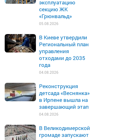
эксплуатацию
секцию ЖК
«Грюнвальд»
05.08.2026
В Киеве утвердили
Региональный план
управления
отходами до 2035
года
04.08.2026
Реконструкция
детсада «Веснянка»
в Ирпене вышла на
завершающий этап
04.08.2026
В Великодимерской
громаде запускают