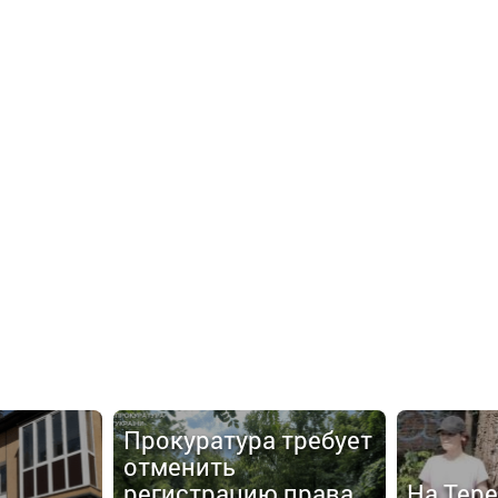
Прокуратура требует
отменить
регистрацию права
На Тер