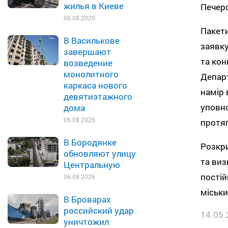
жилья в Киеве
Печер
06.08.2026
Пакети
В Василькове
заявку
завершают
та кон
возведение
монолитного
Департ
каркаса нового
намір 
девятиэтажного
уповно
дома
06.08.2026
протяг
В Бородянке
Розкри
обновляют улицу
та виз
Центральную
постій
06.08.2026
міськи
В Броварах
российский удар
14.05.
уничтожил