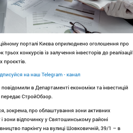
ційному порталі Києва оприлюднено оголошення про
к трьох конкурсів із залучення інвесторів до реалізації
х проєктів.
дписуйся на наш Telegram - канал
 повідомили в Департаменті економіки та інвестицій
 передає СтройОбзор.
я, зокрема, про облаштування зони активних
 і зони відпочинку у Святошинському районі
івництво паркінгу на вулиці Шовковичній, 39/1 – в