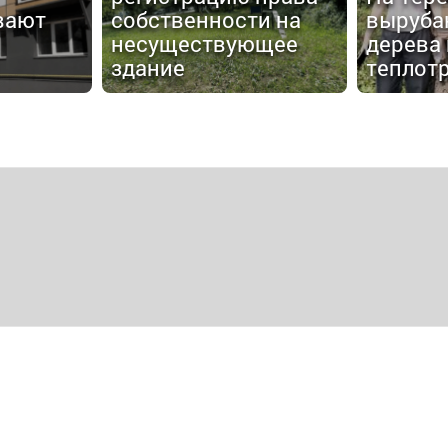
вают
собственности на
выруба
несуществующее
дерева
здание
теплот