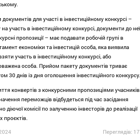
ському.
 документів для участі в інвестиційному конкурсі –
 на участь в інвестиційному конкурсі, документи до не
курсні пропозиції – має подавати робочій групі в
амент економіки та інвестицій особа, яка виявила
взяти участь в інвестиційному конкурсі, або
важена особа. Прийом пакету документів триває
ом 30 днів із дня оголошення інвестиційного конкурсу
ття конвертів з конкурсними пропозиціями учасників
начення переможців відбудеться під час засідання
но діючої комісії по залученню інвесторів до реалізації
х проєктів.
2024
Переглядів: 17