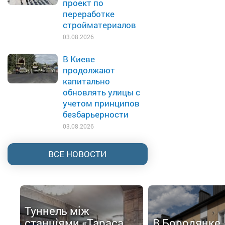
проект по
переработке
стройматериалов
03.08.2026
В Киеве
продолжают
капитально
обновлять улицы с
учетом принципов
безбарьерности
03.08.2026
ВСЕ НОВОСТИ
Туннель між
станціями «Тараса
В Бородянке