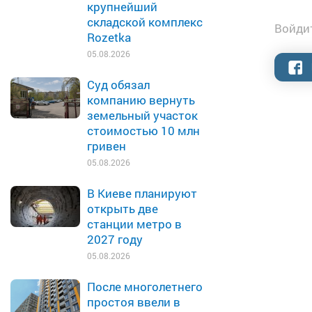
крупнейший
складской комплекс
Войдит
Rozetka
05.08.2026
Суд обязал
компанию вернуть
земельный участок
стоимостью 10 млн
гривен
05.08.2026
В Киеве планируют
открыть две
станции метро в
2027 году
05.08.2026
После многолетнего
простоя ввели в