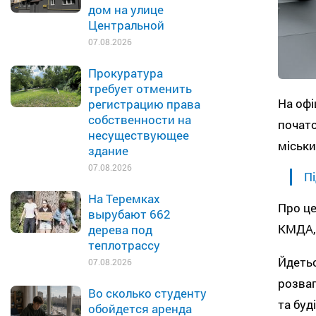
дом на улице
Центральной
07.08.2026
Прокуратура
требует отменить
На офі
регистрацию права
собственности на
почато
несуществующее
міськи
здание
07.08.2026
Пі
На Теремках
Про це
вырубают 662
КМДА,
дерева под
теплотрассу
Йдетьс
07.08.2026
розваг
Во сколько студенту
та буд
обойдется аренда