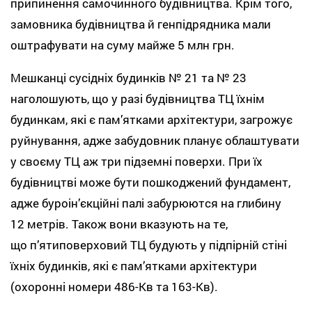
припинення самочинного будівництва. Крім того,
замовника будівництва й генпідрядника мали
оштрафувати на суму майже 5 млн грн.
Мешканці сусідніх будинків № 21 та № 23
наголошують, що у разі будівництва ТЦ їхнім
будинкам, які є пам’ятками архітектури, загрожує
руйнування, адже забудовник планує облаштувати
у своєму ТЦ аж три підземні поверхи. При їх
будівництві може бути пошкоджений фундамент,
адже буроін’єкційні палі забурюются на глибину
12 метрів. Також вони вказують на те,
що п’ятиповерховий ТЦ будують у підпірній стіні
їхніх будинків, які є пам’ятками архітектури
(охоронні номери 486-Кв та 163-Кв).