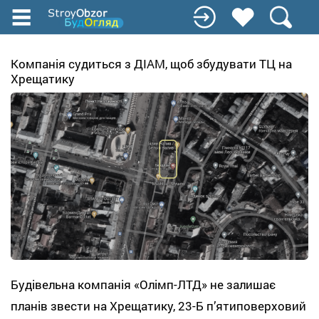
Перейти
к
основному
содержанию
Компанія судиться з ДІАМ, щоб збудувати ТЦ на
Хрещатику
Будівельна компанія «Олімп-ЛТД» не залишає
планів звести на Хрещатику, 23-Б пʼятиповерховий