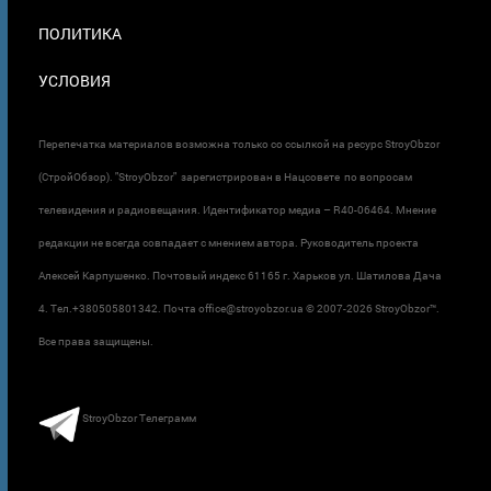
ПОЛИТИКА
УСЛОВИЯ
Перепечатка материалов возможна только со ссылкой на ресурс StroyObzor
(СтройОбзор). "StroyObzor" зарегистрирован в Нацсовете по вопросам
телевидения и радиовещания. Идентификатор медиа – R40-06464. Мнение
редакции не всегда совпадает с мнением автора. Руководитель проекта
Алексей Карпушенко. Почтовый индекс 61165 г. Харьков ул. Шатилова Дача
4. Тел.+380505801342. Почта office@stroyobzor.ua © 2007-
2026 StroyObzor™.
Все права защищены.
StroyObzor Телеграмм