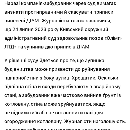
Наразі компанія-забудовник через суд вимагає
визнати протиправними й скасувати приписи,
винесені ДІАМ. Журналісти також зазначили,
що 24 липня 2023 року Київський окружний
адміністративний суд задовольнив позов «Олімп-
ЛТД» та зупинив дію приписів ДІАМ.
У рішенні суду йдеться про те, що зупинка
будівництва може призвести до руйнування
підпірної стіни з боку вулиці Хрещатик. Оскільки
підпірна стіна й сходи перебувають в аварійному
стані, а забудовник вже частково вийняв ґрунт із
котловану, стіна може зруйнуватися, якщо
не підсилити її або не встановити палі для
огородження котловану. Журналісти наголошують,
що тепер забудовник має право не зупиняти