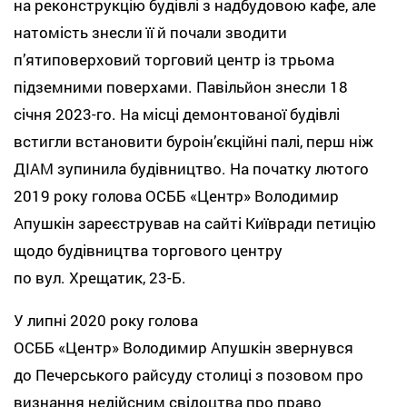
на реконструкцію будівлі з надбудовою кафе, але
натомість знесли її й почали зводити
п’ятиповерховий торговий центр із трьома
підземними поверхами. Павільйон знесли 18
січня 2023-го. На місці демонтованої будівлі
встигли встановити буроін’єкційні палі, перш ніж
ДІАМ зупинила будівництво. На початку лютого
2019 року голова ОСББ «Центр» Володимир
Апушкін зареєстрував на сайті Київради петицію
щодо будівництва торгового центру
по вул. Хрещатик, 23-Б.
У липні 2020 року голова
ОСББ «Центр» Володимир Апушкін звернувся
до Печерського райсуду столиці з позовом про
визнання недійсним свідоцтва про право