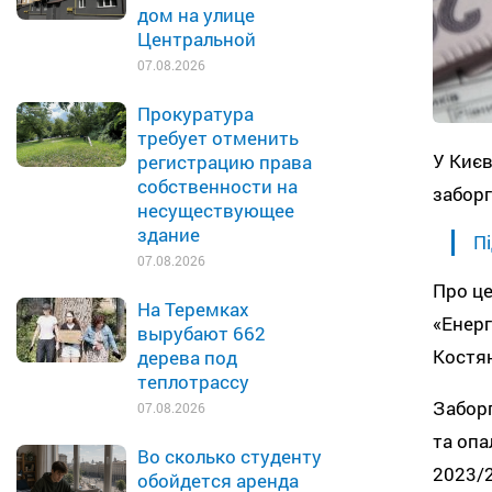
дом на улице
Центральной
07.08.2026
Прокуратура
требует отменить
У Києв
регистрацию права
собственности на
заборг
несуществующее
здание
Пі
07.08.2026
Про це
На Теремках
«Енерг
вырубают 662
Костян
дерева под
теплотрассу
Заборг
07.08.2026
та опа
Во сколько студенту
2023/2
обойдется аренда