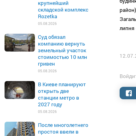
будинк
крупнейший
складской комплекс
район)
Rozetka
Загаль
05.08.2026
липня 
Суд обязал
компанию вернуть
земельный участок
12.07.
стоимостью 10 млн
гривен
05.08.2026
Войдит
В Киеве планируют
открыть две
станции метро в
2027 году
05.08.2026
После многолетнего
простоя ввели в