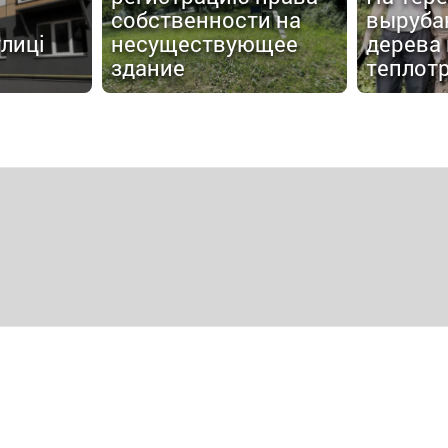
собственности на
выруба
улиці
несуществующее
дерева
здание
теплот