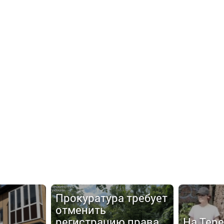
Прокуратура требует
отменить
регистрацию права
На Тер