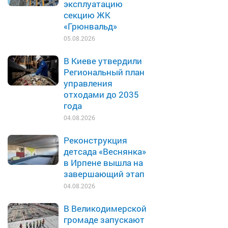
эксплуатацию
секцию ЖК
«Грюнвальд»
05.08.2026
В Киеве утвердили
Региональный план
управления
отходами до 2035
года
04.08.2026
Реконструкция
детсада «Веснянка»
в Ирпене вышла на
завершающий этап
04.08.2026
В Великодимерской
громаде запускают