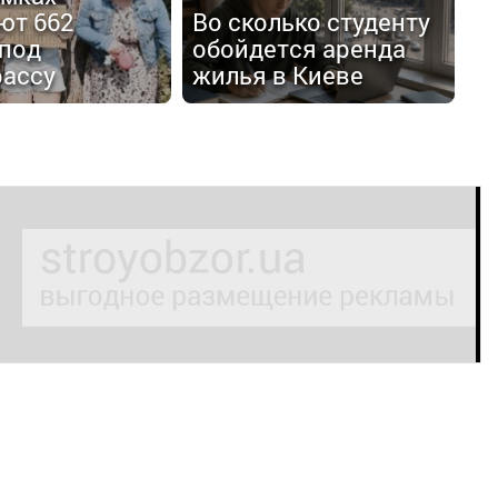
ют 662
Во сколько студенту
 под
обойдется аренда
рассу
жилья в Киеве