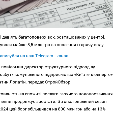
і дев’ять багатоповерхівок, розташованих у центрі,
ували майже 3,5 млн грн за опалення і гарячу воду.
дписуйся на наш Telegram - канал
 повідомив директор структурного підрозділу
озбут» комунального підприємства «Київтеплоенерго»
тин Лопатін, передає СтройОбзор.
ованість за спожиті послуги гарячого водопостачання
лення продовжує зростати. За опалювальний сезон
024 цей борг збільшився на 800 млн грн або на 13%.