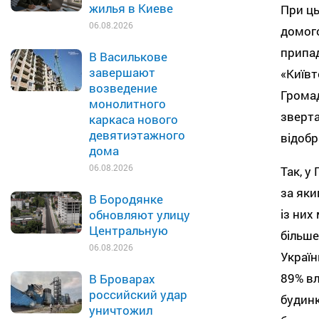
жилья в Киеве
При ць
06.08.2026
домого
припад
В Василькове
завершают
«Київт
возведение
Громад
монолитного
зверта
каркаса нового
девятиэтажного
відобр
дома
06.08.2026
Так, у
за яки
В Бородянке
із них
обновляют улицу
Центральную
більше
06.08.2026
Україн
89% вл
В Броварах
российский удар
будинк
уничтожил