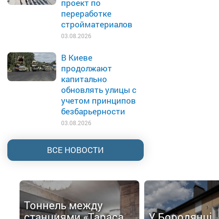
проект по
переработке
стройматериалов
03.08.2026
В Киеве
продолжают
капитально
обновлять улицы с
учетом принципов
безбарьерности
03.08.2026
ВСЕ НОВОСТИ
Тоннель между
станциями «Тараса
У Бородянці