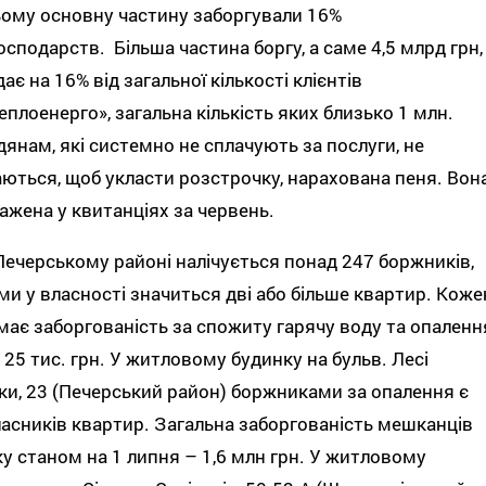
ому основну частину заборгували 16%
сподарств. Більша частина боргу, а саме 4,5 млрд грн,
ає на 16% від загальної кількості клієнтів
еплоенерго», загальна кількість яких близько 1 млн.
янам, які системно не сплачують за послуги, не
ються, щоб укласти розстрочку, нарахована пеня. Вон
ажена у квитанціях за червень.
 Печерському районі налічується понад 247 боржників,
ми у власності значиться дві або більше квартир. Коже
 має заборгованість за спожиту гарячу воду та опаленн
 25 тис. грн. У житловому будинку на бульв. Лесі
ки, 23 (Печерський район) боржниками за опалення є
асників квартир. Загальна заборгованість мешканців
у станом на 1 липня – 1,6 млн грн. У житловому