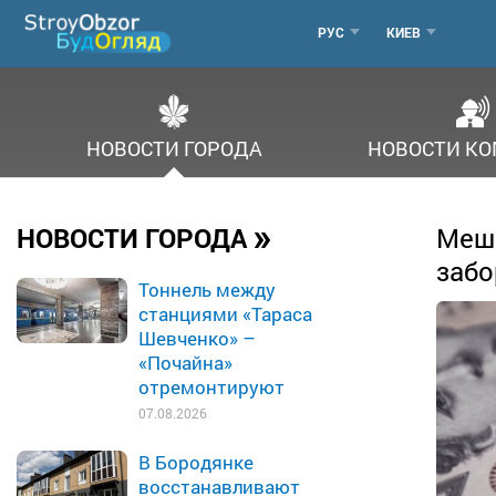
Перейти
МЕНЮ
РУС
КИЕВ
к
основному
ГОРОДОВ
содержанию
НОВОСТИ ГОРОДА
НОВОСТИ К
»
НОВОСТИ ГОРОДА
Мешк
забо
Тоннель между
станциями «Тараса
Шевченко» –
«Почайна»
отремонтируют
07.08.2026
В Бородянке
восстанавливают