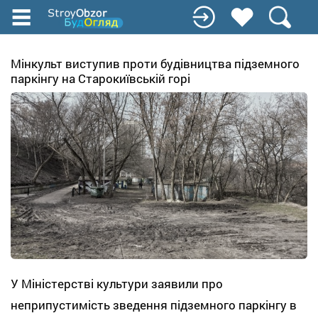
Перейти
к
основному
содержанию
Мінкульт виступив проти будівництва підземного
паркінгу на Старокиївській горі
У Міністерстві культури заявили про
неприпустимість зведення підземного паркінгу в