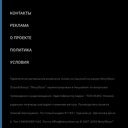
МЕНЮ
КОНТАКТЫ
В
ПОДВАЛЕ
РЕКЛАМА
О ПРОЕКТЕ
ПОЛИТИКА
УСЛОВИЯ
Перепечатка материалов возможна только со ссылкой на ресурс StroyObzor
(СтройОбзор). "StroyObzor" зарегистрирован в Нацсовете по вопросам
телевидения и радиовещания. Идентификатор медиа – R40-06464. Мнение
редакции не всегда совпадает с мнением автора. Руководитель проекта
Алексей Карпушенко. Почтовый индекс 61165 г. Харьков ул. Шатилова Дача
4. Тел.+380505801342. Почта office@stroyobzor.ua © 2007-
2026 StroyObzor™.