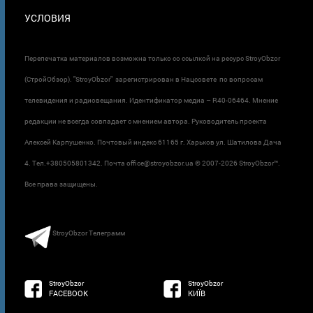
УСЛОВИЯ
Перепечатка материалов возможна только со ссылкой на ресурс StroyObzor
(СтройОбзор). "StroyObzor" зарегистрирован в Нацсовете по вопросам
телевидения и радиовещания. Идентификатор медиа – R40-06464. Мнение
редакции не всегда совпадает с мнением автора. Руководитель проекта
Алексей Карпушенко. Почтовый индекс 61165 г. Харьков ул. Шатилова Дача
4. Тел.+380505801342. Почта office@stroyobzor.ua © 2007-
2026 StroyObzor™.
Все права защищены.
StroyObzor Телеграмм
StroyObzor
StroyObzor
FACEBOOK
КИЇВ