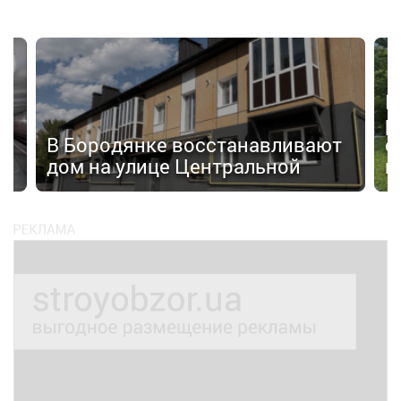
П
р
а»
В Бородянке восстанавливают
с
дом на улице Центральной
н