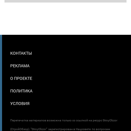
МЕНЮ
КОНТАКТЫ
В
ПОДВАЛЕ
РЕКЛАМА
О ПРОЕКТЕ
ПОЛИТИКА
УСЛОВИЯ
Перепечатка материалов возможна только со ссылкой на ресурс StroyObzor
(СтройОбзор). "StroyObzor" зарегистрирован в Нацсовете по вопросам