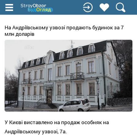
Перейти
к
основному
содержанию
На Андріївському узвозі продають будинок за 7
млн доларів
У Києві виставлено на продаж особняк на
Андріївському узвозі, 7а.