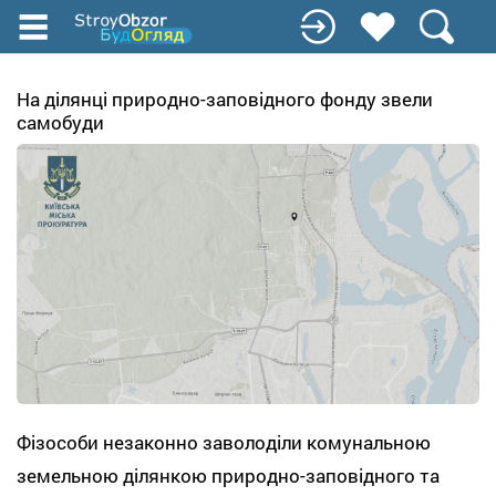
Перейти
к
основному
содержанию
На ділянці природно-заповідного фонду звели
самобуди
Фізособи незаконно заволоділи комунальною
земельною ділянкою природно-заповідного та