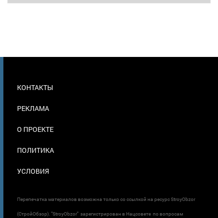
МЕНЮ
КОНТАКТЫ
В
ПОДВАЛЕ
РЕКЛАМА
О ПРОЕКТЕ
ПОЛИТИКА
УСЛОВИЯ
Перепечатка материалов возможна только со ссылкой на ресурс StroyObzor
(СтройОбзор). "StroyObzor" зарегистрирован в Нацсовете по вопросам