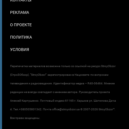
В
ПОДВАЛЕ
РЕКЛАМА
О ПРОЕКТЕ
ПОЛИТИКА
УСЛОВИЯ
Перепечатка материалов возможна только со ссылкой на ресурс StroyObzor
(СтройОбзор). "StroyObzor" зарегистрирован в Нацсовете по вопросам
телевидения и радиовещания. Идентификатор медиа – R40-06464. Мнение
редакции не всегда совпадает с мнением автора. Руководитель проекта
Алексей Карпушенко. Почтовый индекс 61165 г. Харьков ул. Шатилова Дача
4. Тел.+380505801342. Почта office@stroyobzor.ua © 2007-
2026 StroyObzor™.
Все права защищены.