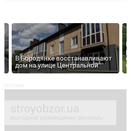
П
а
р
В Бородянке восстанавливают
с
дом на улице Центральной
н