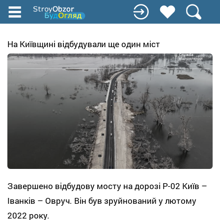
Перейти
к
основному
содержанию
На Київщині відбудували ще один міст
Завершено відбудову мосту на дорозі Р-02 Київ –
Іванків – Овруч. Він був зруйнований у лютому
2022 року.