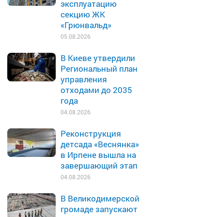
эксплуатацию
секцию ЖК
«Грюнвальд»
05.08.2026
В Киеве утвердили
Региональный план
управления
отходами до 2035
года
04.08.2026
Реконструкция
детсада «Веснянка»
в Ирпене вышла на
завершающий этап
04.08.2026
В Великодимерской
громаде запускают