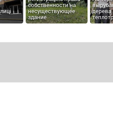
собственности на
выруба
улиці
несуществующее
дерева
здание
теплот