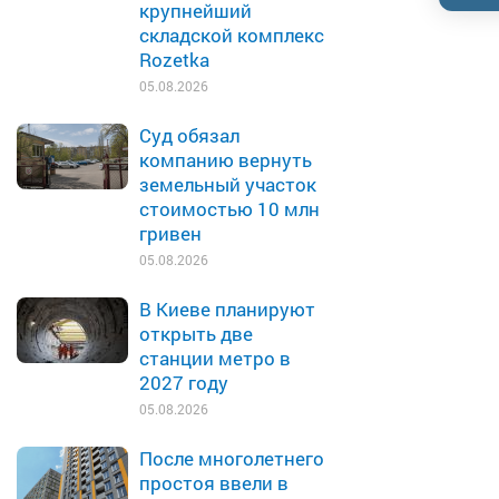
крупнейший
складской комплекс
Rozetka
05.08.2026
Суд обязал
компанию вернуть
земельный участок
стоимостью 10 млн
гривен
05.08.2026
В Киеве планируют
открыть две
станции метро в
2027 году
05.08.2026
После многолетнего
простоя ввели в