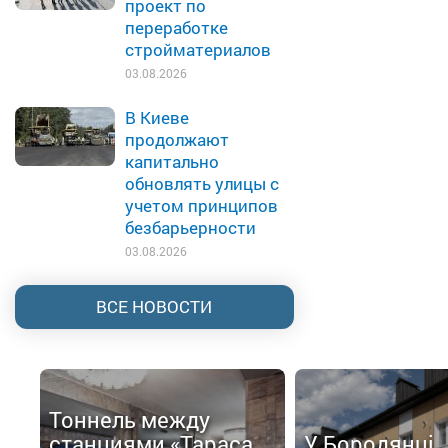
проект по
переработке
стройматериалов
03.08.2026
В Киеве
продолжают
капитально
обновлять улицы с
учетом принципов
безбарьерности
03.08.2026
ВСЕ НОВОСТИ
Тоннель между
станциями «Тараса
У Бородянці