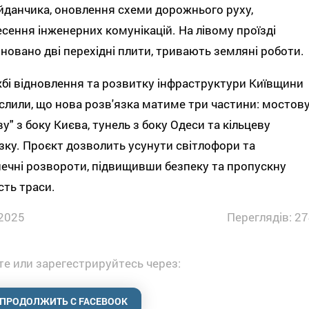
данчика, оновлення схеми дорожнього руху,
сення інженерних комунікацій. На лівому проїзді
новано дві перехідні плити, тривають земляні роботи.
бі відновлення та розвитку інфраструктури Київщини
слили, що нова розв'язка матиме три частини: мостов
ву" з боку Києва, тунель з боку Одеси та кільцеву
зку. Проєкт дозволить усунути світлофори та
ечні розвороти, підвищивши безпеку та пропускну
сть траси.
2025
Переглядів: 27
е или зарегестрируйтесь через:
ПРОДОЛЖИТЬ С FACEBOOK