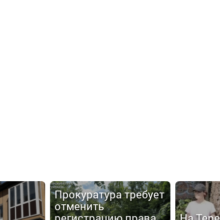
Прокуратура требует
отменить
регистрацию права
На Тер