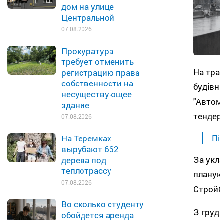
дом на улице
Центральной
07.08.2026
Прокуратура
требует отменить
На тра
регистрацию права
собственности на
будівн
несуществующее
"Автом
здание
тендер
07.08.2026
Пі
На Теремках
вырубают 662
За укл
дерева под
теплотрассу
планую
07.08.2026
СтройО
Во сколько студенту
З груд
обойдется аренда