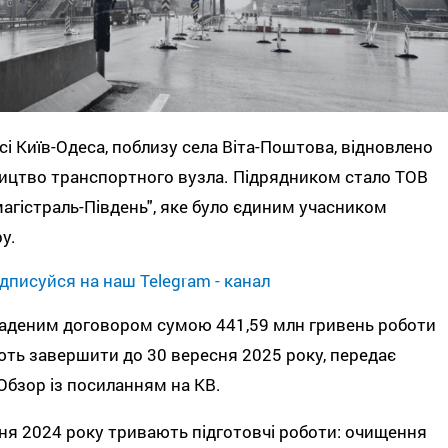
сі Київ-Одеса, поблизу села Віта-Поштова, відновлено
ицтво транспортного вузла. Підрядником стало ТОВ
агістраль-Південь", яке було єдиним учасником
у.
дписуйся на наш Telegram - канал
аденим договором сумою 441,59 млн гривень роботи
ть завершити до 30 вересня 2025 року, передає
бзор із посиланням на КВ.
ня 2024 року тривають підготовчі роботи: очищення