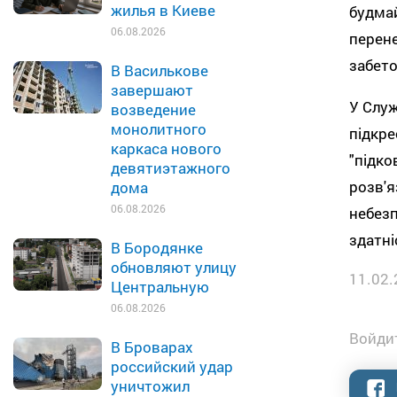
жилья в Киеве
будмай
06.08.2026
перене
забето
В Василькове
завершают
У Служ
возведение
монолитного
підкре
каркаса нового
"підко
девятиэтажного
розв'я
дома
06.08.2026
небезп
здатні
В Бородянке
обновляют улицу
11.02.
Центральную
06.08.2026
Войдит
В Броварах
российский удар
уничтожил