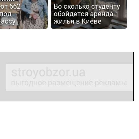
ют 662
Во сколько студенту
 под
обойдется аренда
рассу
жилья в Киеве