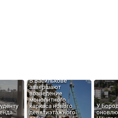
В Василькове
завершают
возведение
монолитного
туденту
каркаса нового
У Боро
енда
девятиэтажного
оновлю