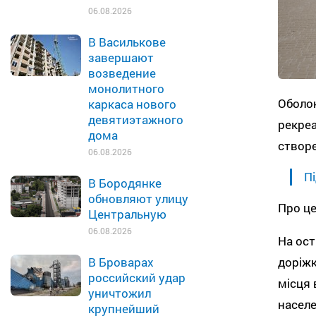
06.08.2026
В Василькове
завершают
возведение
монолитного
Оболо
каркаса нового
девятиэтажного
рекреа
дома
створе
06.08.2026
Пі
В Бородянке
обновляют улицу
Про це
Центральную
06.08.2026
На ост
доріжк
В Броварах
российский удар
місця 
уничтожил
населе
крупнейший