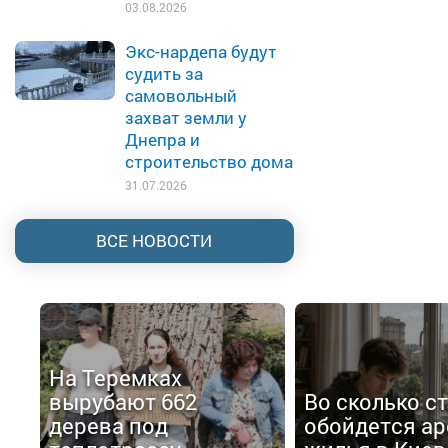
03.08.2026
Экс-нардепа будут
судить за
самовольный
захват земли у
Днепра и
строительство дома
31.07.2026
ВСЕ НОВОСТИ
На Теремках
вырубают 662
Во сколько с
дерева под
обойдется ар