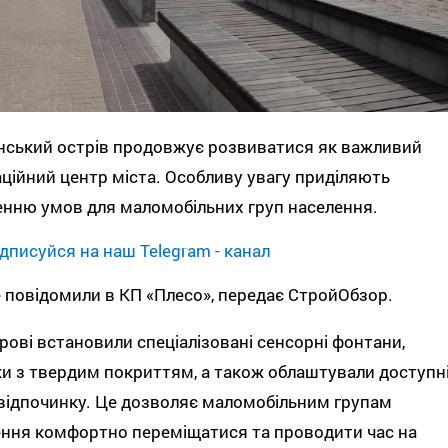
нський острів продовжує розвиватися як важливий
ційний центр міста. Особливу увагу приділяють
нню умов для маломобільних груп населення.
дписуйся на наш Telegram - канал
 повідомили в КП «Плесо», передає СтройОбзор.
рові встановили спеціалізовані сенсорні фонтани,
и з твердим покриттям, а також облаштували доступн
відпочинку. Це дозволяє маломобільним групам
ння комфортно переміщатися та проводити час на