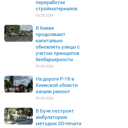
переработке
стройматериалов
03.08.2026
В Киеве
продолжают
капитально
обновлять улицы с
учетом принципов
безбарьерности
03.08.2026
На дороге Р-18 в
Киевской области
начали ремонт
03.08.2026
В Буче построят
амбулаторию
методом 3D-печати