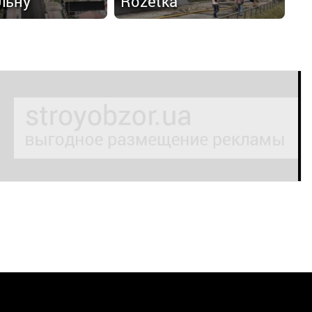
льну
Rozetka