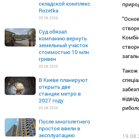
складской комплекс
природ
Rozetka
"Осно
05.08.2026
створе
Суд обязал
Комбін
компанию вернуть
земельный участок
створю
стоимостью 10 млн
загаль
гривен
05.08.2026
Також 
спеціа
В Киеве планируют
открыть две
забезп
станции метро в
відвід
2027 году
рибол
05.08.2026
После многолетнего
простоя ввели в
эксплуатацию
19.08.