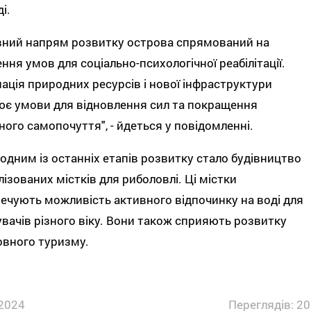
і.
вний напрям розвитку острова спрямований на
ння умов для соціально-психологічної реабілітації.
ація природних ресурсів і нової інфраструктури
є умови для відновлення сил та покращення
ного самопочуття", - йдеться у повідомленні.
одним із останніх етапів розвитку стало будівництво
лізованих містків для риболовлі. Ці містки
ечують можливість активного відпочинку на воді для
увачів різного віку. Вони також сприяють розвитку
овного туризму.
2024
Переглядів: 20