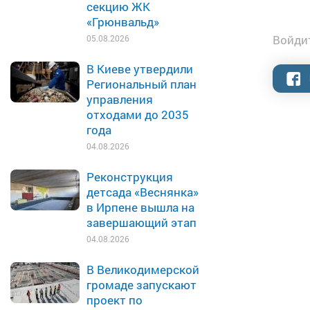
секцию ЖК
«Грюнвальд»
Войдит
05.08.2026
В Киеве утвердили
Региональный план
управления
отходами до 2035
года
04.08.2026
Реконструкция
детсада «Веснянка»
в Ирпене вышла на
завершающий этап
04.08.2026
В Великодимерской
громаде запускают
проект по