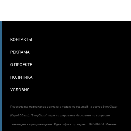
МЕНЮ
КОНТАКТЫ
В
ПОДВАЛЕ
РЕКЛАМА
О ПРОЕКТЕ
ПОЛИТИКА
УСЛОВИЯ
Перепечатка материалов возможна только со ссылкой на ресурс StroyObzor
(СтройОбзор). "StroyObzor" зарегистрирован в Нацсовете по вопросам
телевидения и радиовещания. Идентификатор медиа – R40-06464. Мнение