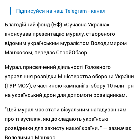
Підписуйся на наш Telegram - канал
Благодійний фонд (БФ) «Сучасна Україна»
анонсував презентацію муралу, створеного
відомим українським муралістом Володимиром
Манжосом, передає СтройОбзор.
Мурал, присвячений діяльності Головного
управління розвідки Міністерства оборони України
(ГУР МОУ), є частиною кампанії зі збору 10 млн грн
на український дрон для допомоги розвідникам.
“Цей мурал має стати візуальним нагадуванням
про ті зусилля, які докладають українські
розвідники для захисту нашої країни, ” — зазначає
Володимир Манжос.