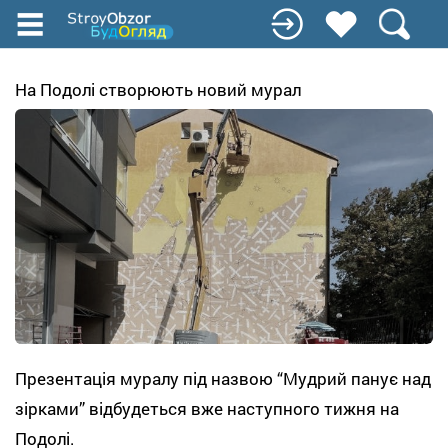
Перейти
к
основному
содержанию
На Подолі створюють новий мурал
Презентація муралу під назвою “Мудрий панує над
зірками” відбудеться вже наступного тижня на
Подолі.