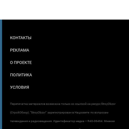
МЕНЮ
КОНТАКТЫ
В
ПОДВАЛЕ
РЕКЛАМА
О ПРОЕКТЕ
ПОЛИТИКА
УСЛОВИЯ
Перепечатка материалов возможна только со ссылкой на ресурс StroyObzor
(СтройОбзор). "StroyObzor" зарегистрирован в Нацсовете по вопросам
телевидения и радиовещания. Идентификатор медиа – R40-06464. Мнение