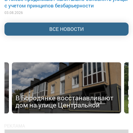
с учетом принципов безбарьерности
03.08.2026
ВСЕ НОВОСТИ
П
р
а»
В Бородянке восстанавливают
с
дом на улице Центральной
н