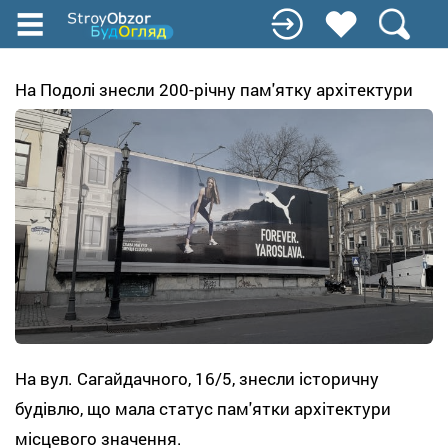
Перейти
к
основному
содержанию
На Подолі знесли 200-річну пам'ятку архітектури
На вул. Сагайдачного, 16/5, знесли історичну
будівлю, що мала статус пам'ятки архітектури
місцевого значення.