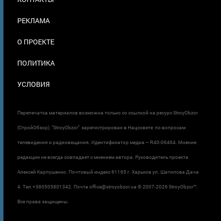
В
ПОДВАЛЕ
РЕКЛАМА
О ПРОЕКТЕ
ПОЛИТИКА
УСЛОВИЯ
Перепечатка материалов возможна только со ссылкой на ресурс StroyObzor
(СтройОбзор). "StroyObzor" зарегистрирован в Нацсовете по вопросам
телевидения и радиовещания. Идентификатор медиа – R40-06464. Мнение
редакции не всегда совпадает с мнением автора. Руководитель проекта
Алексей Карпушенко. Почтовый индекс 61165 г. Харьков ул. Шатилова Дача
4. Тел.+380505801342. Почта office@stroyobzor.ua © 2007-
2026 StroyObzor™.
Все права защищены.