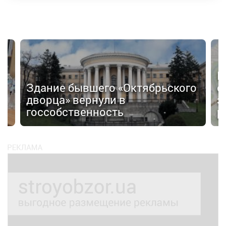
П
Здание бывшего «Октябрьского
о
дворца» вернули в
з
госсобственность
р