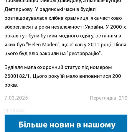
промисловцю Миколі Давидову, а пізніше купцю
Дегтярьову. У радянські часи в будівлі
розташовувалася хлібна крамниця, яка частково
збереглася і в роки незалежності України. У 2000-х
роках тут були бутики модного одягу, останнім з
яких був "Helen Marlen", що з'їхав у 2011 році. Після
цього будівлю закрили на "реставрацію".
Будівля мала охоронний статус під номером
2600182/1. Цього року їй мало виповнитися 200
років.
7.03.2025
Переглядів: 219