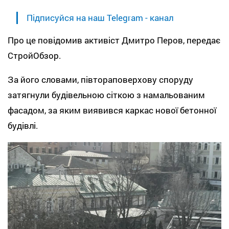
Підписуйся на наш Telegram - канал
Про це повідомив активіст Дмитро Перов, передає
СтройОбзор.
За його словами, півтораповерхову споруду
затягнули будівельною сіткою з намальованим
фасадом, за яким виявився каркас нової бетонної
будівлі.