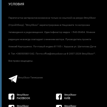
УСЛОВИЯ
Перепечатка материалов возможна только со ссылкой на ресурс StroyObzor
(СтройОбзор). "StroyObzor" зарегистрирован в Нацсовете по вопросам
телевидения и радиовещания. Идентификатор медиа – R40-06464. Мнение
редакции не всегда совпадает с мнением автора. Руководитель проекта
Алексей Карпушенко. Почтовый индекс 61165 г. Харьков ул. Шатилова Дача
4. Тел.+380505801342. Почта office@stroyobzor.ua © 2007-
2026 StroyObzor™.
Все права защищены.
StroyObzor Телеграмм
StroyObzor
StroyObzor
FACEBOOK
КИЇВ
StroyObzor
StroyObzor