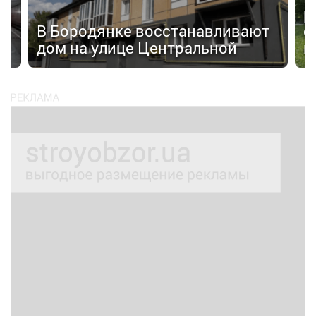
р
а»
В Бородянке восстанавливают
с
дом на улице Центральной
н