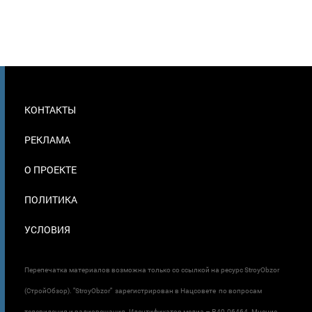
МЕНЮ
КОНТАКТЫ
В
ПОДВАЛЕ
РЕКЛАМА
О ПРОЕКТЕ
ПОЛИТИКА
УСЛОВИЯ
Перепечатка материалов возможна только со ссылкой на ресурс StroyObzor
(СтройОбзор). "StroyObzor" зарегистрирован в Нацсовете по вопросам
телевидения и радиовещания. Идентификатор медиа – R40-06464. Мнение