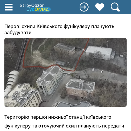
Перейти
к
основному
содержанию
Перов: схили Київського фунікулеру планують
забудувати
Територію першої нижньої станції київського
фунікулеру та оточуючий схил планують передати