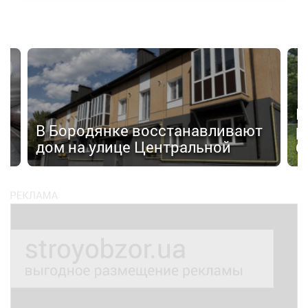
П
а»
В Бородянке восстанавливают
р
дом на улице Центральной
б