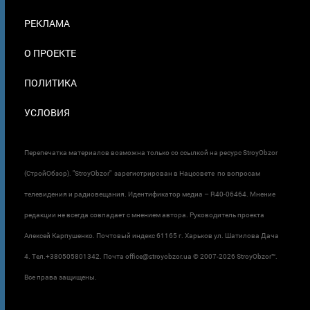
ПОДВАЛЕ
РЕКЛАМА
О ПРОЕКТЕ
ПОЛИТИКА
УСЛОВИЯ
Перепечатка материалов возможна только со ссылкой на ресурс StroyObzor
(СтройОбзор). "StroyObzor" зарегистрирован в Нацсовете по вопросам
телевидения и радиовещания. Идентификатор медиа – R40-06464. Мнение
редакции не всегда совпадает с мнением автора. Руководитель проекта
Алексей Карпушенко. Почтовый индекс 61165 г. Харьков ул. Шатилова Дача
4. Тел.+380505801342. Почта office@stroyobzor.ua © 2007-
2026 StroyObzor™.
Все права защищены.