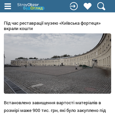
Перейти
к
основному
содержанию
Під час реставрації музею «Київська фортеця»
вкрали кошти
Встановлено завищення вартості матеріалів в
розмірі маже 900 тис. грн, які було закуплено під