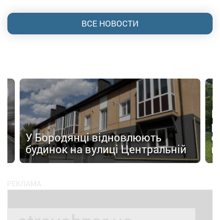
ВСЕ НОВОСТИ
П
р
а»
У Бородянці відновлюють
с
будинок на вулиці Центральній
н