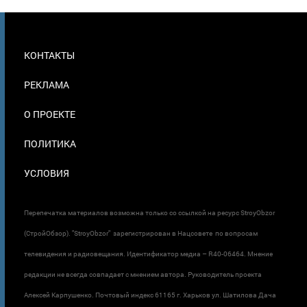
МЕНЮ
КОНТАКТЫ
В
ПОДВАЛЕ
РЕКЛАМА
О ПРОЕКТЕ
ПОЛИТИКА
УСЛОВИЯ
Перепечатка материалов возможна только со ссылкой на ресурс StroyObzor
(СтройОбзор). "StroyObzor" зарегистрирован в Нацсовете по вопросам
телевидения и радиовещания. Идентификатор медиа – R40-06464. Мнение
редакции не всегда совпадает с мнением автора. Руководитель проекта
Алексей Карпушенко. Почтовый индекс 61165 г. Харьков ул. Шатилова Дача