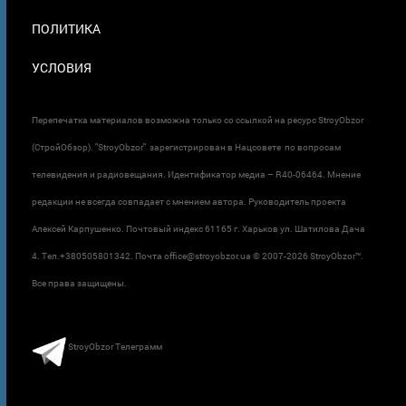
ПОЛИТИКА
УСЛОВИЯ
Перепечатка материалов возможна только со ссылкой на ресурс StroyObzor
(СтройОбзор). "StroyObzor" зарегистрирован в Нацсовете по вопросам
телевидения и радиовещания. Идентификатор медиа – R40-06464. Мнение
редакции не всегда совпадает с мнением автора. Руководитель проекта
Алексей Карпушенко. Почтовый индекс 61165 г. Харьков ул. Шатилова Дача
4. Тел.+380505801342. Почта office@stroyobzor.ua © 2007-
2026 StroyObzor™.
Все права защищены.
StroyObzor Телеграмм