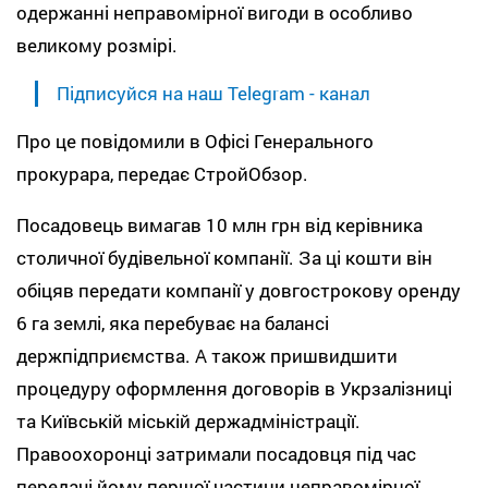
одержанні неправомірної вигоди в особливо
великому розмірі.
Підписуйся на наш Telegram - канал
Про це повідомили в Офісі Генерального
прокурара, передає СтройОбзор.
Посадовець вимагав 10 млн грн від керівника
столичної будівельної компанії. За ці кошти він
обіцяв передати компанії у довгострокову оренду
6 га землі, яка перебуває на балансі
держпідприємства. А також пришвидшити
процедуру оформлення договорів в Укрзалізниці
та Київській міській держадміністрації.
Правоохоронці затримали посадовця під час
передачі йому першої частини неправомірної