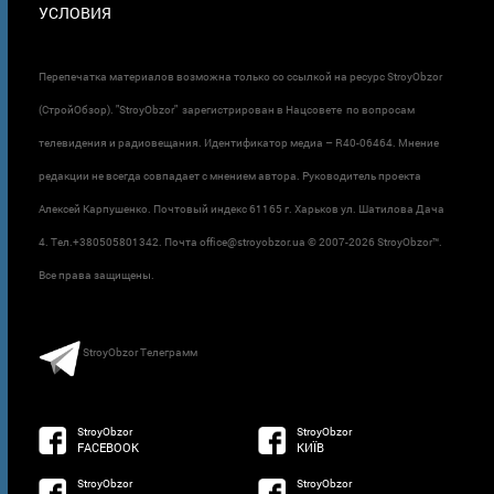
УСЛОВИЯ
Перепечатка материалов возможна только со ссылкой на ресурс StroyObzor
(СтройОбзор). "StroyObzor" зарегистрирован в Нацсовете по вопросам
телевидения и радиовещания. Идентификатор медиа – R40-06464. Мнение
редакции не всегда совпадает с мнением автора. Руководитель проекта
Алексей Карпушенко. Почтовый индекс 61165 г. Харьков ул. Шатилова Дача
4. Тел.+380505801342. Почта office@stroyobzor.ua © 2007-
2026 StroyObzor™.
Все права защищены.
StroyObzor Телеграмм
StroyObzor
StroyObzor
FACEBOOK
КИЇВ
StroyObzor
StroyObzor