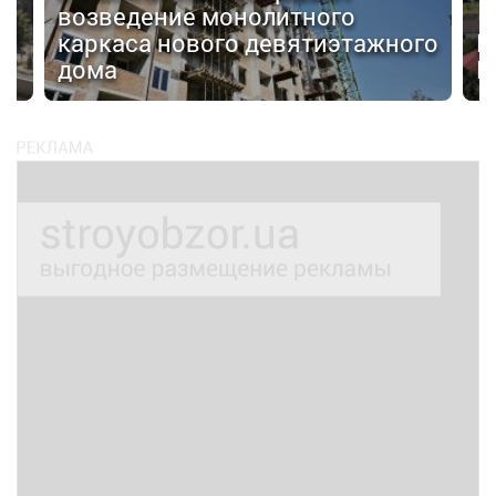
возведение монолитного
я
каркаса нового девятиэтажного
В
дома
Ц