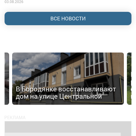
03.08.2026
ВСЕ НОВОСТИ
П
а
р
В Бородянке восстанавливают
с
дом на улице Центральной
н