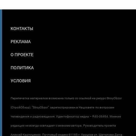
МЕНЮ
КОНТАКТЫ
В
ПОДВАЛЕ
РЕКЛАМА
О ПРОЕКТЕ
ПОЛИТИКА
УСЛОВИЯ
Перепечатка материалов возможна только со ссылкой на ресурс StroyObzor
(СтройОбзор). "StroyObzor" зарегистрирован в Нацсовете по вопросам
телевидения и радиовещания. Идентификатор медиа – R40-06464. Мнение
редакции не всегда совпадает с мнением автора. Руководитель проекта
Алексей Карпушенко. Почтовый индекс 61165 г. Харьков ул. Шатилова Дача