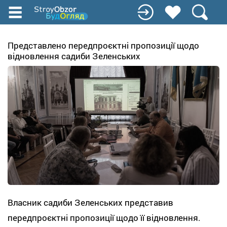
Перейти
к
основному
содержанию
Представлено передпроєктні пропозиції щодо
відновлення садиби Зеленських
Власник садиби Зеленських представив
передпроєктні пропозиції щодо її відновлення.