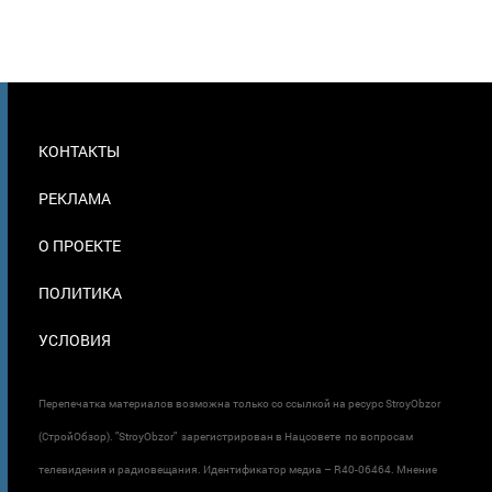
МЕНЮ
КОНТАКТЫ
В
ПОДВАЛЕ
РЕКЛАМА
О ПРОЕКТЕ
ПОЛИТИКА
УСЛОВИЯ
Перепечатка материалов возможна только со ссылкой на ресурс StroyObzor
(СтройОбзор). "StroyObzor" зарегистрирован в Нацсовете по вопросам
телевидения и радиовещания. Идентификатор медиа – R40-06464. Мнение