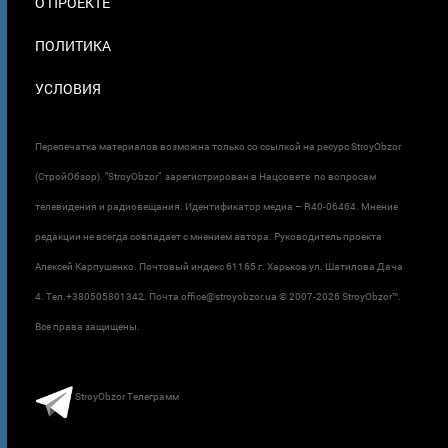
О ПРОЕКТЕ
ПОЛИТИКА
УСЛОВИЯ
Перепечатка материалов возможна только со ссылкой на ресурс StroyObzor
(СтройОбзор). "StroyObzor" зарегистрирован в Нацсовете по вопросам
телевидения и радиовещания. Идентификатор медиа – R40-06464. Мнение
редакции не всегда совпадает с мнением автора. Руководитель проекта
Алексей Карпушенко. Почтовый индекс 61165 г. Харьков ул. Шатилова Дача
4. Тел.+380505801342. Почта office@stroyobzor.ua © 2007-
2026 StroyObzor™.
Все права защищены.
StroyObzor Телеграмм