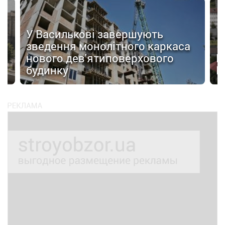
У Василькові завершують
зведення монолітного каркаса
я
нового дев'ятиповерхового
В
будинку
Ц