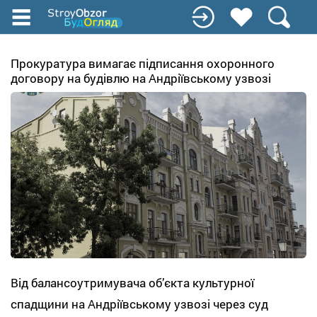
Перейти
к
основному
содержанию
Прокуратура вимагає підписання охоронного
договору на будівлю на Андріївському узвозі
Від балансоутримувача об’єкта культурної
спадщини на Андріївському узвозі через суд