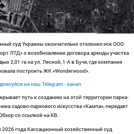
вный суд Украины окончательно отклонил иск ООО
орт ЛТД» о возобновлении договора аренды участка
ью 2,01 га на ул. Лесной, 1-А в Буче, где компания
ровала построить ЖК «Wonderwood».
дписуйся на наш Telegram - канал
крывает путь к созданию на этой территории парка-
ика садово-паркового искусства «Кампа», передает
бзор со ссылкой на КВ.
я 2026 года Кассационный хозяйственный суд