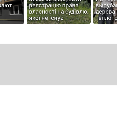
вают
реєстрацію права
выруба
власності на будівлю,
дерева
якої не існує
теплот