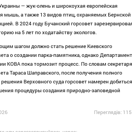
Украины — жук-олень и широкоухая европейская
я мышь, а также 13 видов птиц, охраняемых Бернской
цией. В 2024 году Бучанский горсовет зарезервирова
орию на 5 лет по ходатайству экологов.
ющим шагом должно стать решение Киевского
ета о создании парка-памятника, однако Департамен
ии КОВА пока тормозит процесс. По словам секретар
ета Тараса Шаправского, после получения полного
 решения Верховного суда горсовет намерен добитьс
шения процедуры создания природно-заповедной
026
Переглядів: 115
е или зарегестрируйтесь через: