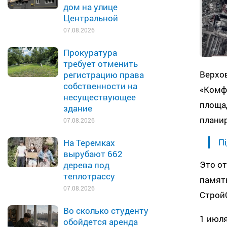
дом на улице
Центральной
07.08.2026
Прокуратура
требует отменить
Верхо
регистрацию права
собственности на
«Комф
несуществующее
площад
здание
плани
07.08.2026
Пі
На Теремках
вырубают 662
Это от
дерева под
теплотрассу
памятн
07.08.2026
СтройО
Во сколько студенту
1 июл
обойдется аренда