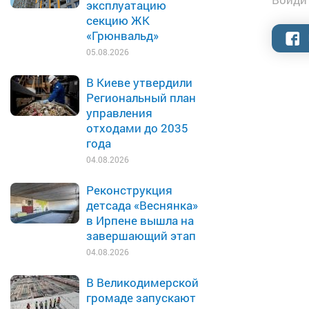
эксплуатацию
секцию ЖК
«Грюнвальд»
05.08.2026
В Киеве утвердили
Региональный план
управления
отходами до 2035
года
04.08.2026
Реконструкция
детсада «Веснянка»
в Ирпене вышла на
завершающий этап
04.08.2026
В Великодимерской
громаде запускают