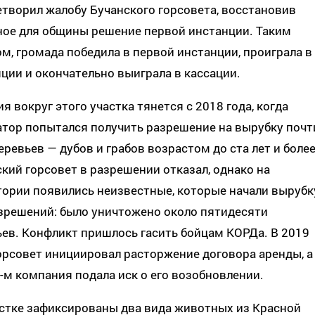
творил жалобу Бучанского горсовета, восстановив
ное для общины решение первой инстанции. Таким
м, громада победила в первой инстанции, проиграла в
ции и окончательно выиграла в кассации.
я вокруг этого участка тянется с 2018 года, когда
атор попытался получить разрешение на вырубку почт
еревьев — дубов и грабов возрастом до ста лет и более
кий горсовет в разрешении отказал, однако на
тории появились неизвестные, которые начали вырубк
зрешений: было уничтожено около пятидесяти
ев. Конфликт пришлось гасить бойцам КОРДа. В 2019
орсовет инициировал расторжение договора аренды, а
-м компания подала иск о его возобновлении.
астке зафиксированы два вида животных из Красной