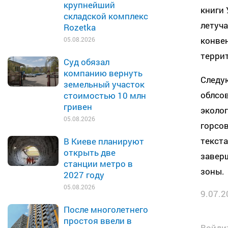
крупнейший
книги 
складской комплекс
летуча
Rozetka
конвен
05.08.2026
террит
Суд обязал
компанию вернуть
Следу
земельный участок
облсов
стоимостью 10 млн
гривен
эколог
05.08.2026
горсов
текста
В Киеве планируют
открыть две
завер
станции метро в
зоны.
2027 году
05.08.2026
9.07.2
После многолетнего
простоя ввели в
Войдит