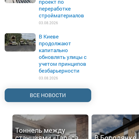
проект по
переработке
стройматериалов
03.08.2026
В Киеве
продолжают
капитально
обновлять улицы с
учетом принципов
безбарьерности
03.08.2026
ВСЕ НОВОСТИ
Тоннель между
станциями «Тараса
В Бородянке