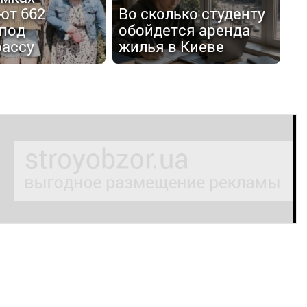
ют 662
Во сколько студенту
 под
обойдется аренда
рассу
жилья в Киеве