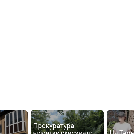
Прокуратура
вимагає скасувати
На Тер