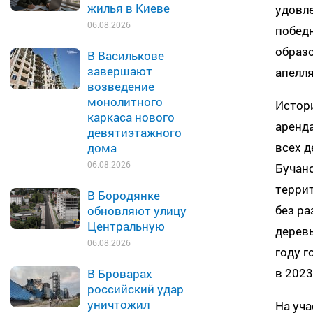
жилья в Киеве
удовле
06.08.2026
побед
образо
В Василькове
завершают
апелля
возведение
монолитного
Истори
каркаса нового
аренд
девятиэтажного
всех д
дома
06.08.2026
Бучанс
терри
В Бородянке
без ра
обновляют улицу
Центральную
деревь
06.08.2026
году г
в 2023
В Броварах
российский удар
уничтожил
На уч