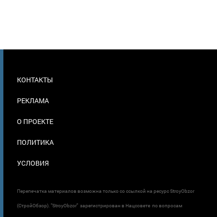
МЕНЮ
КОНТАКТЫ
В
ПОДВАЛЕ
РЕКЛАМА
О ПРОЕКТЕ
ПОЛИТИКА
УСЛОВИЯ
Перепечатка материалов возможна только со ссылкой на ресурс StroyObzor
(СтройОбзор). "StroyObzor" зарегистрирован в Нацсовете по вопросам