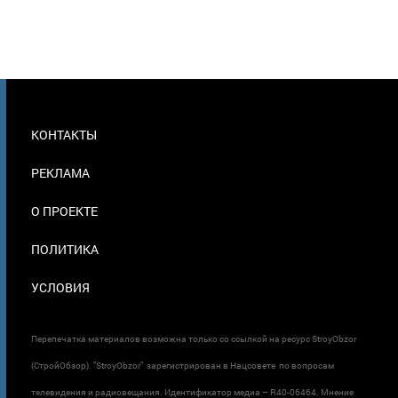
МЕНЮ
КОНТАКТЫ
В
ПОДВАЛЕ
РЕКЛАМА
О ПРОЕКТЕ
ПОЛИТИКА
УСЛОВИЯ
Перепечатка материалов возможна только со ссылкой на ресурс StroyObzor
(СтройОбзор). "StroyObzor" зарегистрирован в Нацсовете по вопросам
телевидения и радиовещания. Идентификатор медиа – R40-06464. Мнение