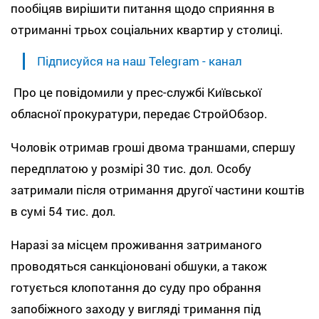
пообіцяв вирішити питання щодо сприяння в
отриманні трьох соціальних квартир у столиці.
Підписуйся на наш Telegram - канал
Про це повідомили у прес-службі Київської
обласної прокуратури, передає СтройОбзор.
Чоловік отримав гроші двома траншами, спершу
передплатою у розмірі 30 тис. дол. Особу
затримали після отримання другої частини коштів
в сумі 54 тис. дол.
Наразі за місцем проживання затриманого
проводяться санкціоновані обшуки, а також
готується клопотання до суду про обрання
запобіжного заходу у вигляді тримання під