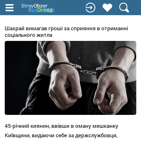
Перейти
к
основному
содержанию
Шахрай вимагав гроші за сприяння в отриманні
соціального житла
45-річний киянин, ввівши в оману мешканку
Київщини, видаючи себе за держслужбовця,