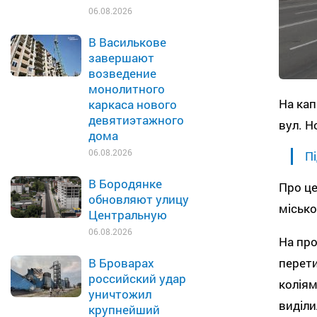
06.08.2026
В Василькове
завершают
возведение
монолитного
На кап
каркаса нового
девятиэтажного
вул. Н
дома
06.08.2026
Пі
В Бородянке
Про це
обновляют улицу
місько
Центральную
06.08.2026
На про
перети
В Броварах
российский удар
коліям
уничтожил
виділи
крупнейший