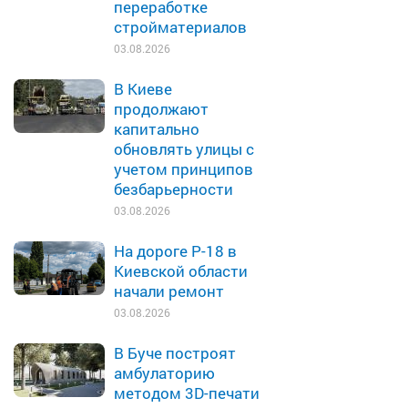
переработке
стройматериалов
03.08.2026
В Киеве
продолжают
капитально
обновлять улицы с
учетом принципов
безбарьерности
03.08.2026
На дороге Р-18 в
Киевской области
начали ремонт
03.08.2026
В Буче построят
амбулаторию
методом 3D-печати