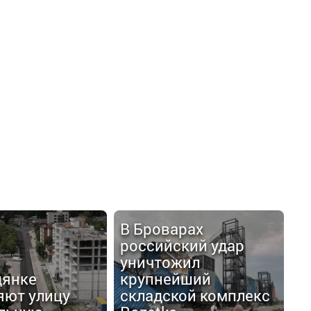
В Броварах
российский удар
уничтожил
дянке
крупнейший
яют улицу
складской комплекс