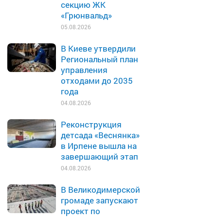
секцию ЖК
«Грюнвальд»
05.08.2026
В Киеве утвердили
Региональный план
управления
отходами до 2035
года
04.08.2026
Реконструкция
детсада «Веснянка»
в Ирпене вышла на
завершающий этап
04.08.2026
В Великодимерской
громаде запускают
проект по