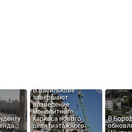
В Василькове
завершают
возведение
монолитного
туденту
каркаса нового
В Боро
енда
девятиэтажного
обновл