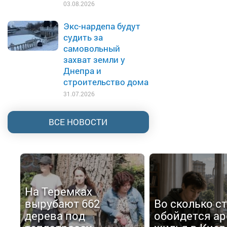
03.08.2026
Экс-нардепа будут
судить за
самовольный
захват земли у
Днепра и
строительство дома
31.07.2026
ВСЕ НОВОСТИ
На Теремках
вырубают 662
Во сколько с
дерева под
обойдется ар