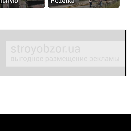
льную
Rozetka