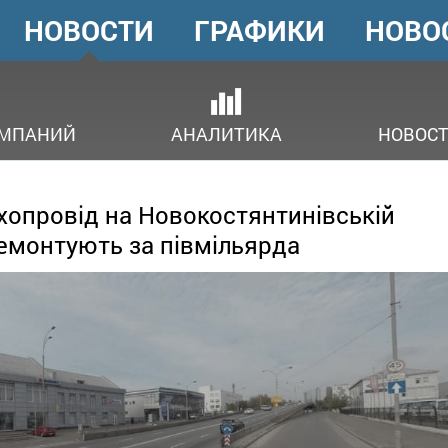
НОВОСТИ
ГРАФИКИ
НОВО
ГОЛОВНЕ
МЕНЮ
ОМПАНИЙ
АНАЛИТИКА
НОВОСТ
опровід на Новокостянтинівській
емонтують за півмільярда