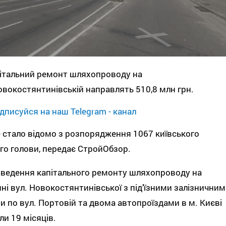
італьний ремонт шляхопроводу на
овокостянтинівській направлять 510,8 млн грн.
дписуйся на наш Telegram - канал
 стало відомо з розпорядження 1067 київського
го голови, передає СтройОбзор.
ведення капітального ремонту шляхопроводу на
ні вул. Новокостянтинівської з під’їзними залізничним
и по вул. Портовій та двома автопроїздами в м. Києві
ли 19 місяців.