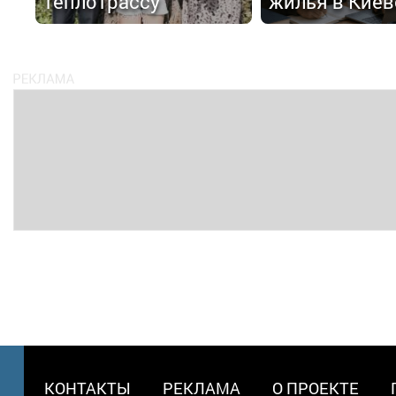
теплотрассу
жилья в Киев
МЕНЮ
КОНТАКТЫ
РЕКЛАМА
О ПРОЕКТЕ