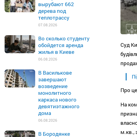
вырубают 662
дерева под
теплотрассу
07.08.2026
Во сколько студенту
Суд Ки
обойдется аренда
жилья в Киеве
будівл
06.08.2026
прода
В Василькове
Пі
завершают
возведение
Про це
монолитного
каркаса нового
На ком
девятиэтажного
дома
призна
06.08.2026
власно
м.кв.,
В Бородянке