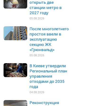
открыть две
станции метро в
2027 году
05.08.2026
После многолетнего
простоя ввели в
эксплуатацию
секцию ЖК
«Грюнвальд»
05.08.2026
В Киеве утвердили
Региональный план
управления
отходами до 2035
года
04.08.2026
Реконструкция