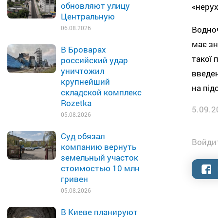
обновляют улицу
«нерух
Центральную
Водноч
06.08.2026
має зн
В Броварах
такої 
российский удар
уничтожил
введен
крупнейший
на під
складской комплекс
Rozetka
5.09.2
05.08.2026
Суд обязал
Войдит
компанию вернуть
земельный участок
стоимостью 10 млн
гривен
05.08.2026
В Киеве планируют