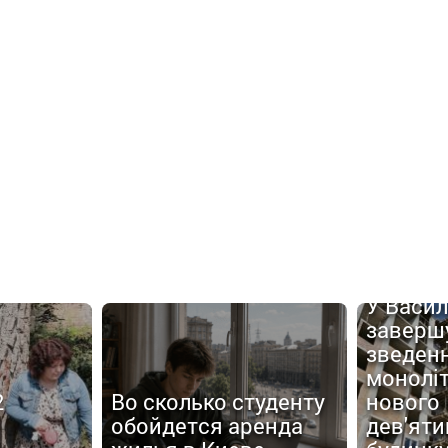
У Васил
заверш
зведен
моноліт
2
Во сколько студенту
нового
обойдется аренда
дев'ят