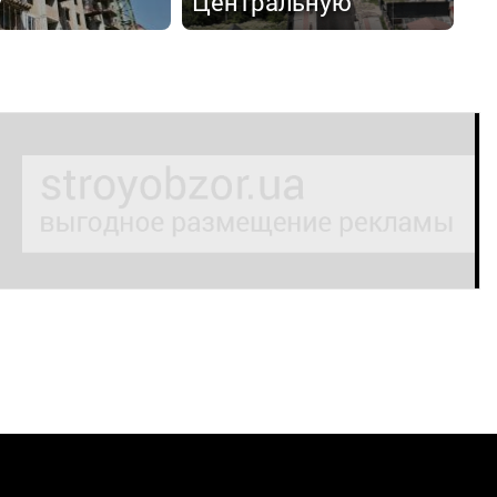
у
Центральную