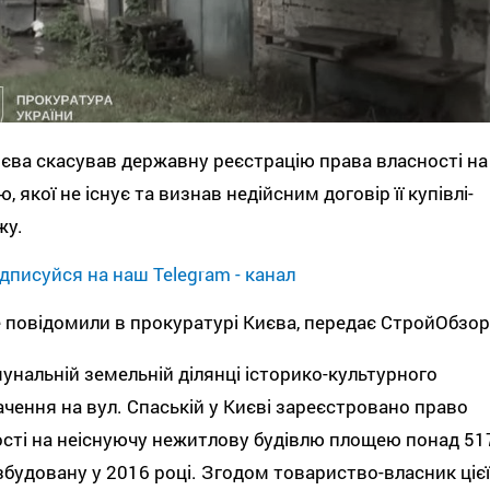
єва скасував державну реєстрацію права власності на
ю, якої не існує та визнав недійсним договір її купівлі-
жу.
дписуйся на наш Telegram - канал
 повідомили в прокуратурі Києва, передає СтройОбзор
унальній земельній ділянці історико-культурного
чення на вул. Спаській у Києві зареєстровано право
сті на неіснуючу нежитлову будівлю площею понад 51
 збудовану у 2016 році. Згодом товариство-власник цієї