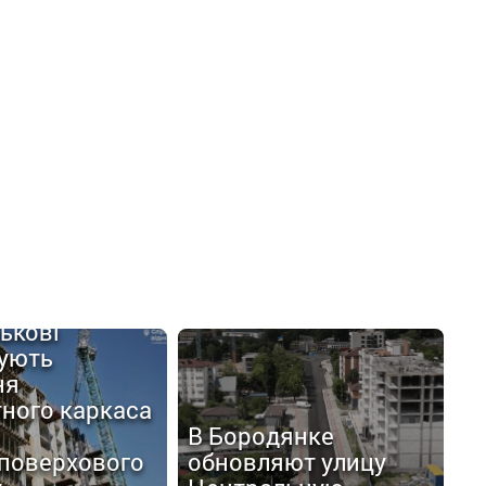
ькові
ують
ня
ного каркаса
В Бородянке
иповерхового
обновляют улицу