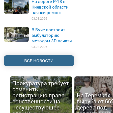
На дороге Р-18 в
Киевской области
начали ремонт
03.08.2026
В Буче построят
амбулаторию
методом 3D-печати
03.08.2026
ВСЕ НОВОСТИ
Прокуратура требует
отменить
регистрацию права
На Теремках
собственности на
вырубают 66
несуществующее
дерева под