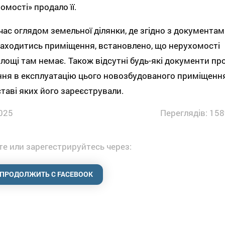
омості» продало її.
ас оглядом земельної ділянки, де згідно з документам
аходитись приміщення, встановлено, що нерухомості
площі там немає. Також відсутні будь-які документи пр
ня в експлуатацію цього новозбудованого приміщення
ставі яких його зареєстрували.
025
Переглядів: 158
е или зарегестрируйтесь через:
ПРОДОЛЖИТЬ С FACEBOOK