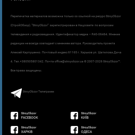
Перепечатка материалов возможна только со ссылкой на ресурс StroyObzor
(СтройОбзор). "StroyObzor" зарегистрирован в Нацсовете по вопросам
телевидения и радиовещания. Идентификатор медиа – R40-06464. Мнение
редакции не всегда совпадает с мнением автора. Руководитель проекта
Алексей Карпушенко. Почтовый индекс 61165 г. Харьков ул. Шатилова Дача
4. Тел.+380505801342. Почта office@stroyobzor.ua © 2007-
2026 StroyObzor™.
Все права защищены.
StroyObzor Телеграмм
StroyObzor
StroyObzor
FACEBOOK
КИЇВ
StroyObzor
StroyObzor
ХАРКІВ
ОДЕСА