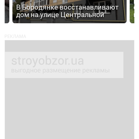
В Бородянке восстанавливают
с
дом на улице Центральной
н