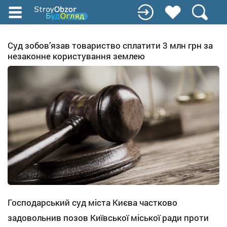
Перейти
к
основному
содержанию
Суд зобов’язав товариство сплатити 3 млн грн за
незаконне користування землею
Господарський суд міста Києва частково
задовольнив позов Київської міської ради проти