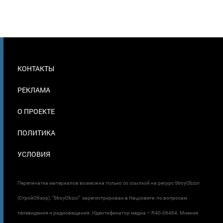
МЕНЮ
КОНТАКТЫ
В
ПОДВАЛЕ
РЕКЛАМА
О ПРОЕКТЕ
ПОЛИТИКА
УСЛОВИЯ
Перепечатка материалов возможна только со ссылкой на ресурс StroyObzor
(СтройОбзор). "StroyObzor" зарегистрирован в Нацсовете по вопросам
телевидения и радиовещания. Идентификатор медиа – R40-06464. Мнение