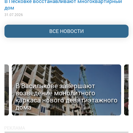
В Песковке восстанавливают многоквартирный
дом
31.07.2026
ВСЕ НОВОСТИ
В Василькове завершают
возведение монолитного
я
каркаса нового девятиэтажного
У
дома
Ц