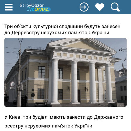
Перейти
к
основному
содержанию
Три об’єкти культурної спадщини будуть занесені
до Дерреєстру нерухомих пам`яток України
У Києві три будівлі мають занести до Державного
реєстру нерухомих пам'яток України.