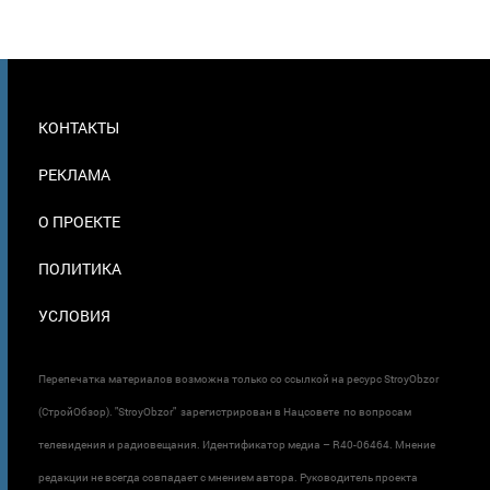
МЕНЮ
КОНТАКТЫ
В
ПОДВАЛЕ
РЕКЛАМА
О ПРОЕКТЕ
ПОЛИТИКА
УСЛОВИЯ
Перепечатка материалов возможна только со ссылкой на ресурс StroyObzor
(СтройОбзор). "StroyObzor" зарегистрирован в Нацсовете по вопросам
телевидения и радиовещания. Идентификатор медиа – R40-06464. Мнение
редакции не всегда совпадает с мнением автора. Руководитель проекта