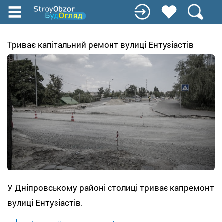
Перейти
к
основному
содержанию
Триває капітальний ремонт вулиці Ентузіастів
У Дніпровському районі столиці триває капремонт
вулиці Ентузіастів.