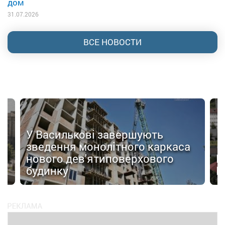
дом
31.07.2026
ВСЕ НОВОСТИ
У Василькові завершують
зведення монолітного каркаса
я
нового дев'ятиповерхового
В
будинку
Ц