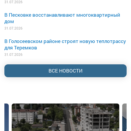
31.07.2026
В Песковке восстанавливают многоквартирный
дом
31.07.2026
В Голосеевском районе строят новую теплотрассу
для Теремков
31.07.2026
ВСЕ НОВОСТИ