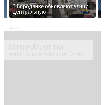
В
го
В Бородянке обновляют улицу
у
Центральную
с