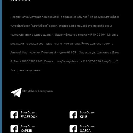
Перепечатка материалов возможна только со ссылкой на ресурс StroyObzor
(СтройОбзор). "StroyObzor" зарегистрирован в Нацсовете по вопросам
телевидения и радиовещания. Идентификатор медиа – R40-06464. Мнение
редакции не всегда совпадает с мнением автора. Руководитель проекта
Алексей Карпушенко. Почтовый индекс 61165 г. Харьков ул. Шатилова Дача
4. Тел.+380505801342. Почта office@stroyobzor.ua © 2007-
2026 StroyObzor™.
Все права защищены.
StroyObzor Телеграмм
StroyObzor
StroyObzor
FACEBOOK
КИЇВ
StroyObzor
StroyObzor
ХАРКІВ
ОДЕСА