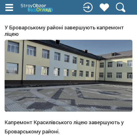
Перейти
к
основному
содержанию
У Броварському районі завершують капремонт
ліцею
Капремонт Красилівського ліцею завершують у
Броварському районі.