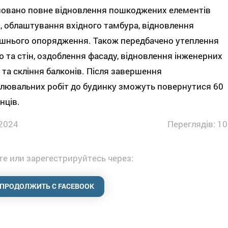
новано повне відновлення пошкоджених елементів
і, облаштування вхідного тамбура, відновлення
ішнього опорядження. Також передбачено утеплення
 та стін, оздоблення фасаду, відновлення інженерних
та скління балконів. Після завершення
лювальних робіт до будинку зможуть повернутися 60
нців.
2024
Переглядів: 10
е или зарегестрируйтесь через:
ПРОДОЛЖИТЬ С FACEBOOK