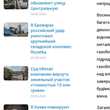
обновляют улицу
непри
Центральную
Восени
06.08.2026
багато
В Броварах
демонт
российский удар
уничтожил
відно
крупнейший
метало
складской комплекс
газобл
Rozetka
05.08.2026
підряд
газобл
Суд обязал
над вл
компанию вернуть
земельный участок
заверш
стоимостью 10 млн
будів
гривен
вікна.
05.08.2026
В Киеве планируют
Загало