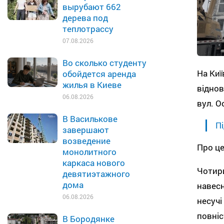
вырубают 662
дерева под
теплотрассу
07.08.2026
Во сколько студенту
На Киї
обойдется аренда
жилья в Киеве
віднов
06.08.2026
вул. О
В Василькове
Пі
завершают
возведение
Про це
монолитного
каркаса нового
Чотири
девятиэтажного
дома
навесн
06.08.2026
несучі
повніс
В Бородянке