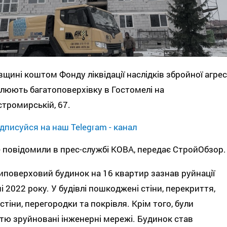
вщині коштом Фонду ліквідації наслідків збройної агресі
люють багатоповерхівку в Гостомелі на
стромирській, 67.
дписуйся на наш Telegram - канал
 повідомили в прес-службі КОВА, передає СтройОбзор
поверховий будинок на 16 квартир зазнав руйнації
і 2022 року. У будівлі пошкоджені стіни, перекриття,
 стіни, перегородки та покрівля. Крім того, були
тю зруйновані інженерні мережі. Будинок став