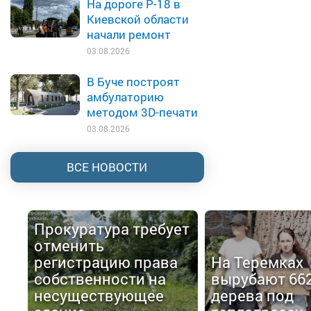
На дороге Р-18 в
Киевской области
начали ремонт
03.08.2026
В Буче построят
амбулаторию
методом 3D-печати
03.08.2026
ВСЕ НОВОСТИ
Прокуратура требует
отменить
регистрацию права
На Теремках
собственности на
вырубают 66
несуществующее
дерева под