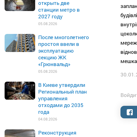
открыть две
запла
станции метро в
будівл
2027 году
внутр
05.08.2026
цоколю
После многолетнего
мереж 
простоя ввели в
эксплуатацию
віднов
секцию ЖК
мешка
«Грюнвальд»
05.08.2026
30.01.
В Киеве утвердили
Региональный план
Войдит
управления
отходами до 2035
года
04.08.2026
Реконструкция