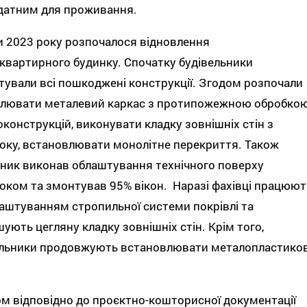
датним для проживання.
 2023 року розпочалося відновлення
квартирного будинку. Спочатку будівельники
ували всі пошкоджені конструкції. Згодом розпочали
влювати металевий каркас з протипожежною обробко
конструкцій, виконувати кладку зовнішніх стін з
оку, встановлювати монолітне перекриття. Також
ник виконав облаштування технічного поверху
оком та змонтував 95% вікон. Наразі фахівці працюют
аштуванням стропильної системи покрівлі та
ують цегляну кладку зовнішніх стін. Крім того,
ельники продовжують встановлювати металопластиков
м відповідно до проєктно-кошторисної документації