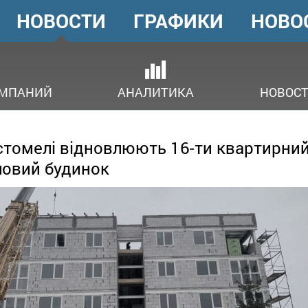
НОВОСТИ
ГРАФИКИ
НОВО
ГОЛОВНЕ
МЕНЮ
ОМПАНИЙ
АНАЛИТИКА
НОВОСТ
стомелі відновлюють 16-ти квартирни
овий будинок