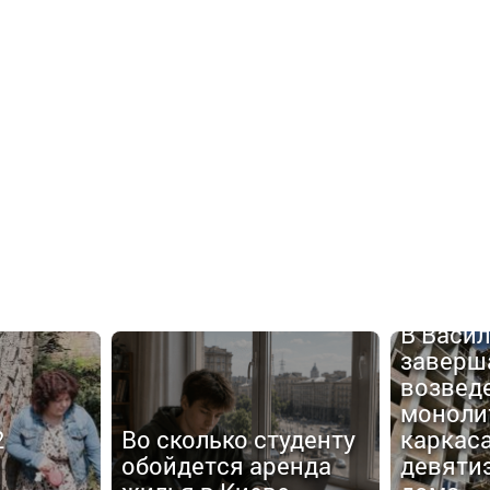
В Васи
заверш
возвед
моноли
2
Во сколько студенту
каркаса
обойдется аренда
девяти