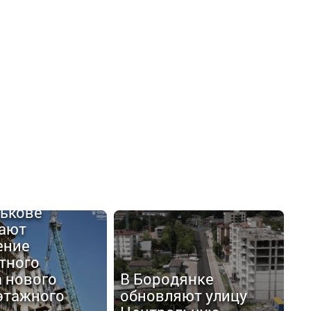
лькове
ают
ение
тного
 нового
В Бородянке
этажного
обновляют улицу