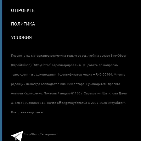
О ПРОЕКТЕ
ПОЛИТИКА
УСЛОВИЯ
Перепечатка материалов возможна только со ссылкой на ресурс StroyObzor
(СтройОбзор). "StroyObzor" зарегистрирован в Нацсовете по вопросам
телевидения и радиовещания. Идентификатор медиа – R40-06464. Мнение
редакции не всегда совпадает с мнением автора. Руководитель проекта
Алексей Карпушенко. Почтовый индекс 61165 г. Харьков ул. Шатилова Дача
4. Тел.+380505801342. Почта office@stroyobzor.ua © 2007-
2026 StroyObzor™.
Все права защищены.
StroyObzor Телеграмм