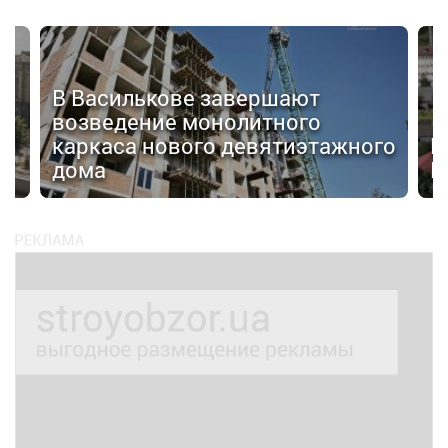
В Василькове завершают
возведение монолитного
я
каркаса нового девятиэтажного
В
дома
Ц