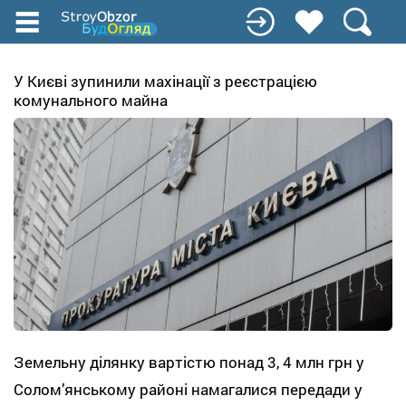
Перейти
к
основному
содержанию
У Києві зупинили махінації з реєстрацією
комунального майна
Земельну ділянку вартістю понад 3, 4 млн грн у
Солом’янському районі намагалися передади у