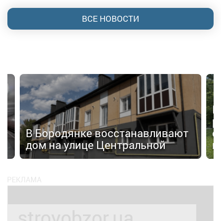
ВСЕ НОВОСТИ
П
р
а»
В Бородянке восстанавливают
с
дом на улице Центральной
н