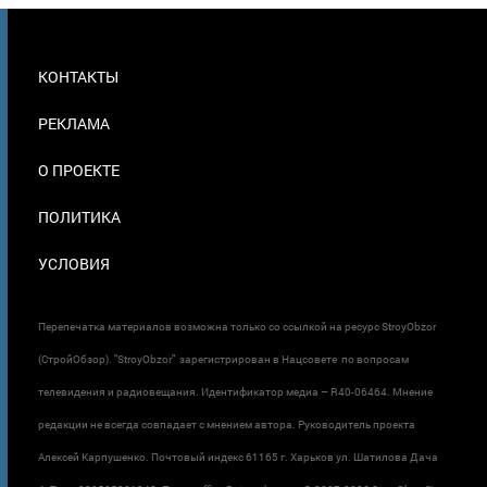
МЕНЮ
КОНТАКТЫ
В
ПОДВАЛЕ
РЕКЛАМА
О ПРОЕКТЕ
ПОЛИТИКА
УСЛОВИЯ
Перепечатка материалов возможна только со ссылкой на ресурс StroyObzor
(СтройОбзор). "StroyObzor" зарегистрирован в Нацсовете по вопросам
телевидения и радиовещания. Идентификатор медиа – R40-06464. Мнение
редакции не всегда совпадает с мнением автора. Руководитель проекта
Алексей Карпушенко. Почтовый индекс 61165 г. Харьков ул. Шатилова Дача