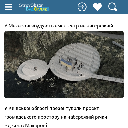
Перейти
к
основному
содержанию
У Макарові збудують амфітеатр на набережній
У Київської області презентували проєкт
громадського простору на набережній річки
Здвиж в Макарові.