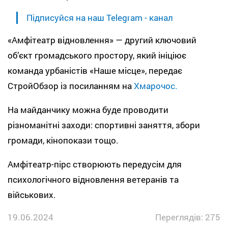
Підписуйся на наш Telegram - канал
«Амфітеатр відновлення» — другий ключовий
об’єкт громадського простору, який ініціює
команда урбаністів «Наше місце», передає
СтройОбзор із посиланням на
Хмарочос.
На майданчику можна буде проводити
різноманітні заходи: спортивні заняття, збори
громади, кінопокази тощо.
Амфітеатр-пірс створюють передусім для
психологічного відновлення ветеранів та
військових.
19.06.2024
Переглядів: 275