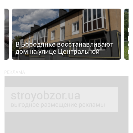
П
р
а»
В Бородянке восстанавливают
с
дом на улице Центральной
н