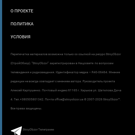
О ПРОЕКТЕ
ПОЛИТИКА
УСЛОВИЯ
Перепечатка материалов возможна только со ссылкой на ресурс StroyObzor
(СтройОбзор). "StroyObzor" зарегистрирован в Нацсовете по вопросам
телевидения и радиовещания. Идентификатор медиа – R40-06464. Мнение
редакции не всегда совпадает с мнением автора. Руководитель проекта
Алексей Карпушенко. Почтовый индекс 61165 г. Харьков ул. Шатилова Дача
4. Тел.+380505801342. Почта office@stroyobzor.ua © 2007-
2026 StroyObzor™.
Все права защищены.
StroyObzor Телеграмм