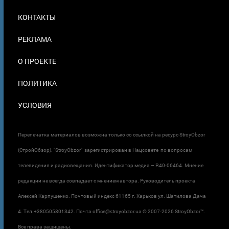
МЕНЮ
КОНТАКТЫ
В
ПОДВАЛЕ
РЕКЛАМА
О ПРОЕКТЕ
ПОЛИТИКА
УСЛОВИЯ
Перепечатка материалов возможна только со ссылкой на ресурс StroyObzor
(СтройОбзор). "StroyObzor" зарегистрирован в Нацсовете по вопросам
телевидения и радиовещания. Идентификатор медиа – R40-06464. Мнение
редакции не всегда совпадает с мнением автора. Руководитель проекта
Алексей Карпушенко. Почтовый индекс 61165 г. Харьков ул. Шатилова Дача
4. Тел.+380505801342. Почта office@stroyobzor.ua © 2007-
2026 StroyObzor™.
Все права защищены.