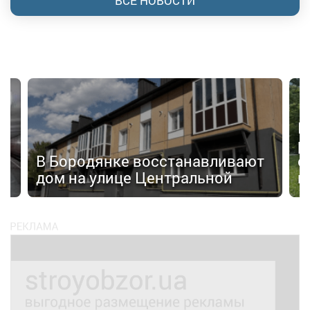
ВСЕ НОВОСТИ
П
р
а»
В Бородянке восстанавливают
с
дом на улице Центральной
н