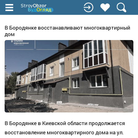
Перейти
к
основному
содержанию
В Бородянке восстанавливают многоквартирный
дом
В Бородянке в Киевской области продолжается
восстановление многоквартирного дома на ул.