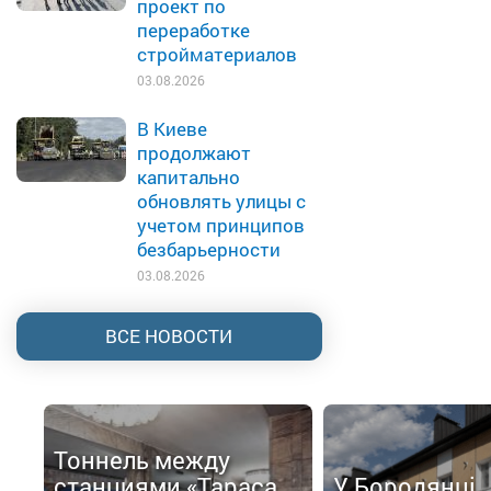
проект по
переработке
стройматериалов
03.08.2026
В Киеве
продолжают
капитально
обновлять улицы с
учетом принципов
безбарьерности
03.08.2026
ВСЕ НОВОСТИ
Тоннель между
станциями «Тараса
У Бородянці