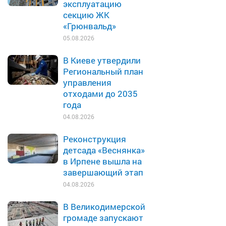
эксплуатацию
секцию ЖК
«Грюнвальд»
05.08.2026
В Киеве утвердили
Региональный план
управления
отходами до 2035
года
04.08.2026
Реконструкция
детсада «Веснянка»
в Ирпене вышла на
завершающий этап
04.08.2026
В Великодимерской
громаде запускают