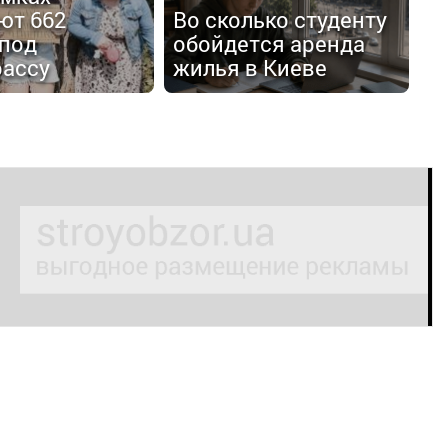
ют 662
Во сколько студенту
 под
обойдется аренда
рассу
жилья в Киеве