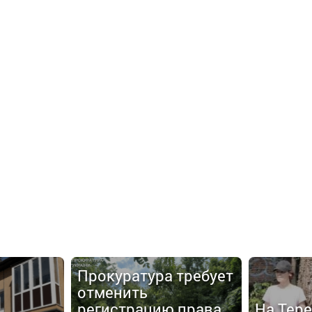
Прокуратура требует
отменить
регистрацию права
На Тер