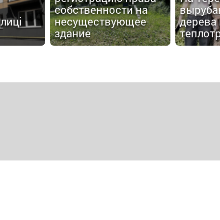
собственности на
выруба
улиці
несуществующее
дерева
здание
теплот