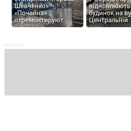
Шевченко» –
відновлюють
«Почайна»
будинок на в
отремонтируют
Центральній