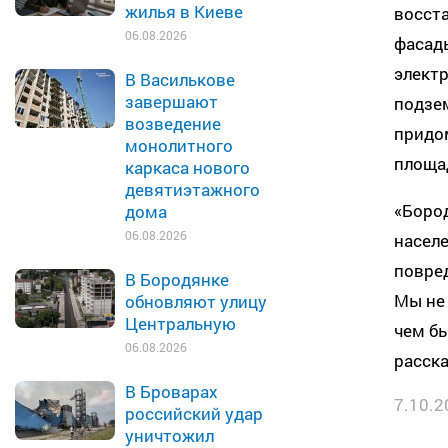
жилья в Киеве
восста
06.08.2026
фасад
элект
В Василькове
завершают
подзе
возведение
придо
монолитного
площа
каркаса нового
девятиэтажного
«Боро
дома
06.08.2026
населе
повред
В Бородянке
Мы не 
обновляют улицу
Центральную
чем бы
06.08.2026
расска
В Броварах
7.10.2
российский удар
уничтожил