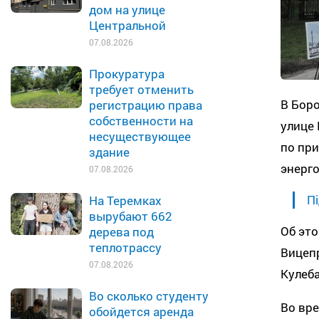
дом на улице
Центральной
07.08.2026
Прокуратура
требует отменить
В Бор
регистрацию права
собственности на
улице 
несуществующее
по при
здание
энерго
07.08.2026
Пі
На Теремках
вырубают 662
Об это
дерева под
теплотрассу
Вицеп
07.08.2026
Кулеба
Во сколько студенту
Во вр
обойдется аренда