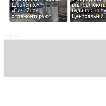
Шевченко» –
відновлюють
«Почайна»
будинок на в
отремонтируют
Центральній