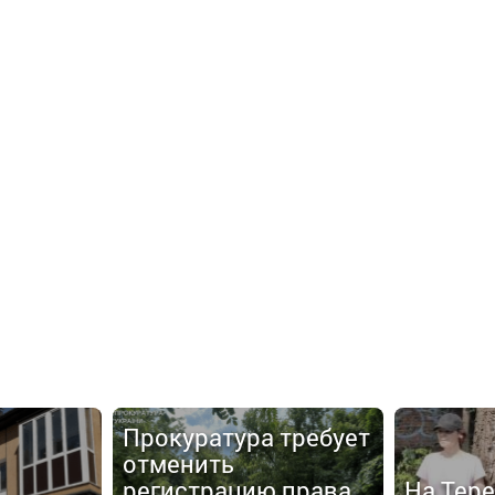
Прокуратура требует
отменить
регистрацию права
На Тер