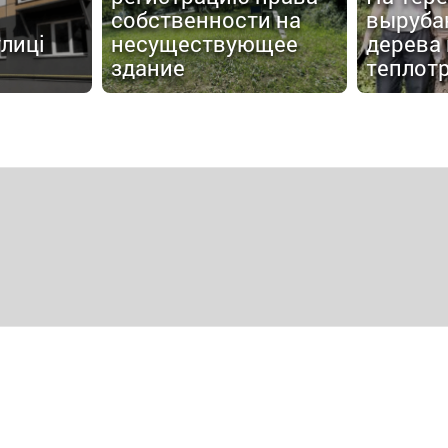
собственности на
выруба
улиці
несуществующее
дерева
здание
теплот