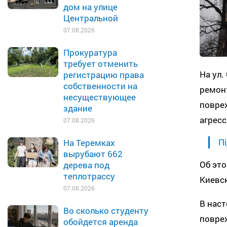
дом на улице
Центральной
07.08.2026
Прокуратура
требует отменить
На ул.
регистрацию права
собственности на
ремон
несуществующее
повре
здание
агресс
07.08.2026
Пі
На Теремках
вырубают 662
Об эт
дерева под
теплотрассу
Киевск
07.08.2026
В нас
Во сколько студенту
повре
обойдется аренда