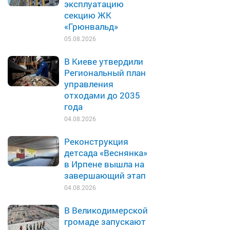
эксплуатацию
секцию ЖК
«Грюнвальд»
05.08.2026
В Киеве утвердили
Региональный план
управления
отходами до 2035
года
04.08.2026
Реконструкция
детсада «Веснянка»
в Ирпене вышла на
завершающий этап
04.08.2026
В Великодимерской
громаде запускают