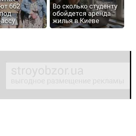
ют 662
Во сколько студенту
 под
обойдется аренда
рассу
жилья в Киеве