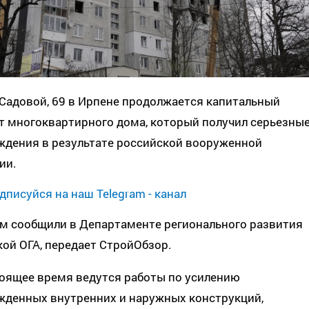
 Садовой, 69 в Ирпене продолжается капитальный
т многоквартирного дома, который получил серьезны
ждения в результате российской вооруженной
ии.
дписуйся на наш Telegram - канал
ом сообщили в Департаменте регионального развития
ой ОГА, передает СтройОбзор.
тоящее время ведутся работы по усилению
жденных внутренних и наружных конструкций,