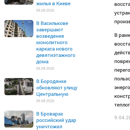
жилья в Киеве
восста
06.08.2026
устра
произ
В Василькове
завершают
В рам
возведение
монолитного
восста
каркаса нового
дейст
девятиэтажного
повре
дома
06.08.2026
перего
польз
В Бородянке
энерг
обновляют улицу
Центральную
констр
06.08.2026
тепло
В Броварах
9.04.2
российский удар
уничтожил