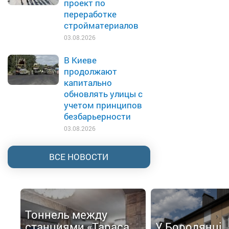
проект по
переработке
стройматериалов
03.08.2026
В Киеве
продолжают
капитально
обновлять улицы с
учетом принципов
безбарьерности
03.08.2026
ВСЕ НОВОСТИ
Тоннель между
станциями «Тараса
У Бородянці