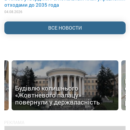
отходами до 2035 года
04.08.2026
ВСЕ НОВОСТИ
П
Будівлю колишнього
о
«Жовтневого палацу»
з
повернули у держвласність
р