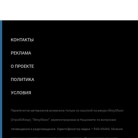
МЕНЮ
КОНТАКТЫ
В
ПОДВАЛЕ
РЕКЛАМА
О ПРОЕКТЕ
ПОЛИТИКА
УСЛОВИЯ
Перепечатка материалов возможна только со ссылкой на ресурс StroyObzor
(СтройОбзор). "StroyObzor" зарегистрирован в Нацсовете по вопросам
телевидения и радиовещания. Идентификатор медиа – R40-06464. Мнение