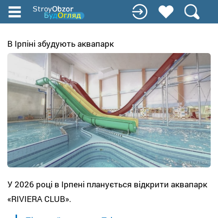
Перейти
к
основному
содержанию
В Ірпіні збудують аквапарк
У 2026 році в Ірпені планується відкрити аквапарк
«RIVIERA CLUB».