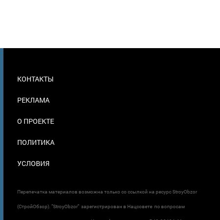
МЕНЮ
КОНТАКТЫ
В
ПОДВАЛЕ
РЕКЛАМА
О ПРОЕКТЕ
ПОЛИТИКА
УСЛОВИЯ
Перепечатка материалов возможна только со ссылкой на ресурс StroyObzor
(СтройОбзор). "StroyObzor" зарегистрирован в Нацсовете по вопросам