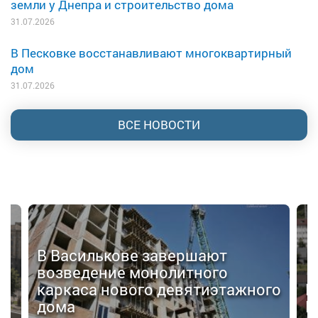
земли у Днепра и строительство дома
31.07.2026
В Песковке восстанавливают многоквартирный
дом
31.07.2026
ВСЕ НОВОСТИ
В Василькове завершают
возведение монолитного
я
каркаса нового девятиэтажного
В
дома
Ц