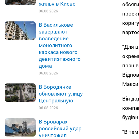
жилья в Киеве
обсяги
06.08.2026
проект
коригу
В Василькове
завершают
вартос
возведение
монолитного
"Для ц
каркаса нового
окреми
девятиэтажного
праців
дома
06.08.2026
Відпов
Макси
В Бородянке
обновляют улицу
Він до
Центральную
компан
06.08.2026
будівн
В Броварах
российский удар
"В тем
уничтожил