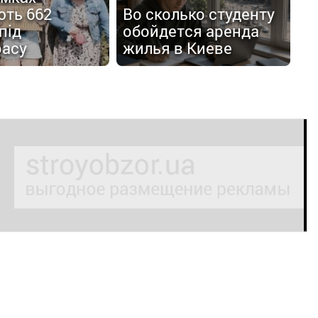
ють 662
Во сколько студенту
під
обойдется аренда
расу
жилья в Киеве