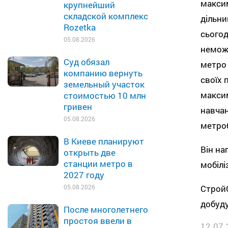
максим
крупнейший
складской комплекс
дільни
Rozetka
сьогод
05.08.2026
неможл
Суд обязал
метро 
компанию вернуть
своїх 
земельный участок
максим
стоимостью 10 млн
гривен
навчан
05.08.2026
метроб
В Киеве планируют
Він на
открыть две
станции метро в
мобілі
2027 году
Строй
05.08.2026
добуду
После многолетнего
простоя ввели в
12.07.