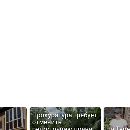
Прокуратура требует
отменить
регистрацию права
На Тер