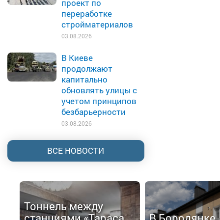
проект по
переработке
стройматериалов
03.08.2026
В Киеве
продолжают
капитально
обновлять улицы с
учетом принципов
безбарьерности
03.08.2026
ВСЕ НОВОСТИ
Тоннель между
станциями «Тараса
В Бородянке