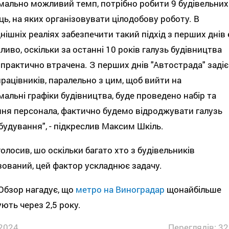
ально можливий темп, потрібно робити 9 будівельних
ць, на яких організовувати цілодобову роботу. В
нішніх реаліях забезпечити такий підхід з перших днів 
иво, оскільки за останні 10 років галузь будівництва
практично втрачена. З перших днів "Автострада" задіє
працівників, паралельно з цим, щоб вийти на
альні графіки будівництва, буде проведено набір та
ня персонала, фактично будемо відроджувати галузь
удування", - підкреслив Максим Шкіль.
голосив, шо оскільки багато хто з будівельників
зований, цей фактор ускладнює задачу.
Обзор нагадує, що
метро на Виноградар
щонайбільше
ють через 2,5 року.
2024
Переглядів: 32