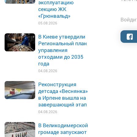
эксплуатацию
секцию ЖК
«Грюнвальд»
Войдит
05.08.2026
В Киеве утвердили
Региональный план
управления
отходами до 2035
года
04.08.2026
Реконструкция
детсада «Веснянка»
в Ирпене вышла на
завершающий этап
04.08.2026
В Великодимерской
громаде запускают