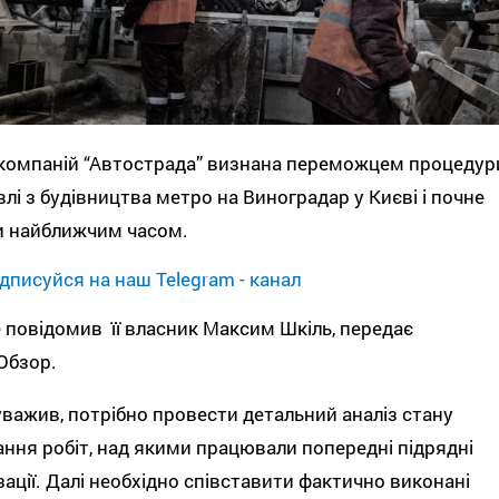
 компаній “Автострада” визнана переможцем процедур
влі з будівництва метро на Виноградар у Києві і почне
и найближчим часом.
дписуйся на наш Telegram - канал
 повідомив її власник Максим Шкіль, передає
Обзор.
уважив, потрібно провести детальний аналіз стану
ння робіт, над якими працювали попередні підрядні
зації. Далі необхідно співставити фактично виконані