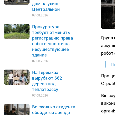
дом на улице
Центральной
07.08.2026
Прокуратура
требует отменить
Група
регистрацию права
собственности на
закупі
несуществующее
робот
здание
07.08.2026
Пі
На Теремках
Про це
вырубают 662
Строй
дерева под
теплотрассу
Він за
07.08.2026
викона
Во сколько студенту
органі
обойдется аренда