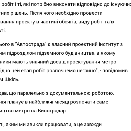
 робіт і ті, які потрібно виконати відповідно до існуючи
них рішень. Після чого необхідно провести
вання проекту в частині обсягів, виду робіт та їх
ті.
ього в "Автострада" є власний проектний інститут з
м підрозділом підземного будівництва, в якому
ники мають значний досвід проектування метро.
ідно цей етап робіт розпочнемо негайно", - повідомив
м Шкіль.
дав, що паралельно з документальною роботою,
ія планує в найближчі місяці розпочати саме
ицтво метро на Виноградар.
пі, яким ми звикли працювати, а це завжди