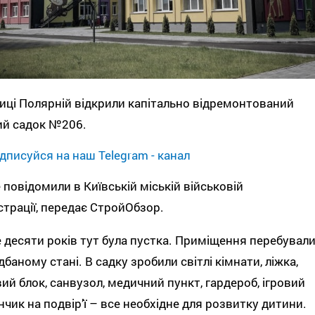
иці Полярній відкрили капітально відремонтований
ий садок №206.
дписуйся на наш Telegram - канал
 повідомили в Київській міській військовій
страції, передає СтройОбзор.
 десяти років тут була пустка. Приміщення перебувал
дбаному стані. В садку зробили світлі кімнати, ліжка,
ий блок, санвузол, медичний пункт, гардероб, ігровий
чик на подвір’ї – все необхідне для розвитку дитини.