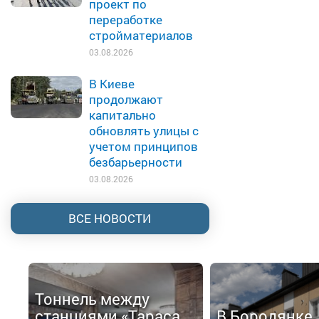
проект по
переработке
стройматериалов
03.08.2026
В Киеве
продолжают
капитально
обновлять улицы с
учетом принципов
безбарьерности
03.08.2026
ВСЕ НОВОСТИ
Тоннель между
станциями «Тараса
В Бородянке