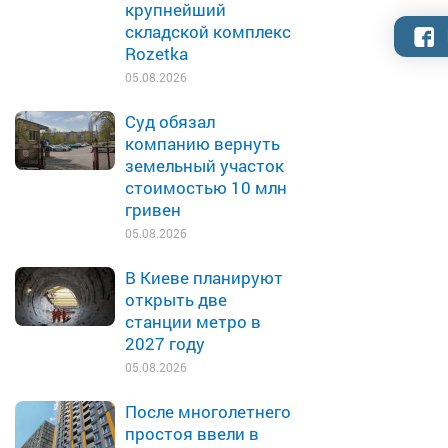
крупнейший
складской комплекс
Rozetka
05.08.2026
Суд обязал
компанию вернуть
земельный участок
стоимостью 10 млн
гривен
05.08.2026
В Киеве планируют
открыть две
станции метро в
2027 году
05.08.2026
После многолетнего
простоя ввели в