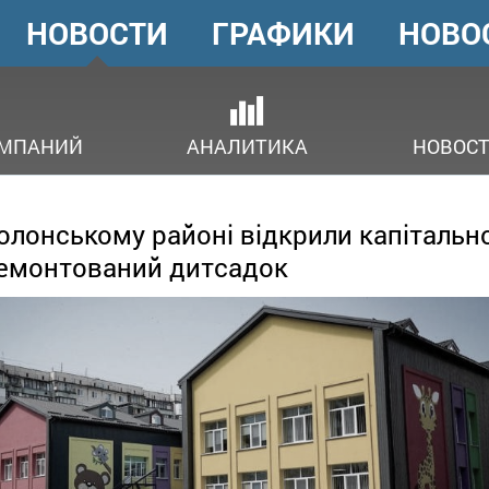
НОВОСТИ
ГРАФИКИ
НОВО
ГОЛОВНЕ
МЕНЮ
ОМПАНИЙ
АНАЛИТИКА
НОВОСТ
олонському районі відкрили капітальн
емонтований дитсадок