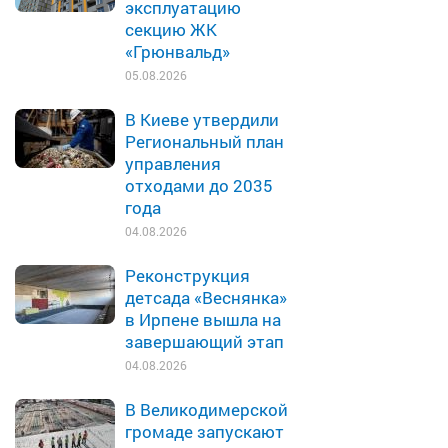
эксплуатацию
секцию ЖК
«Грюнвальд»
05.08.2026
В Киеве утвердили
Региональный план
управления
отходами до 2035
года
04.08.2026
Реконструкция
детсада «Веснянка»
в Ирпене вышла на
завершающий этап
04.08.2026
В Великодимерской
громаде запускают