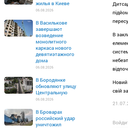
жилья в Киеве
Дитсад
06.08.2026
підйом
пересу
В Василькове
завершают
В закл
возведение
монолитного
елемен
каркаса нового
систем
девятиэтажного
небезп
дома
06.08.2026
відпоч
В Бородянке
Новий 
обновляют улицу
свій з
Центральную
06.08.2026
21.07.
В Броварах
российский удар
Войдит
уничтожил