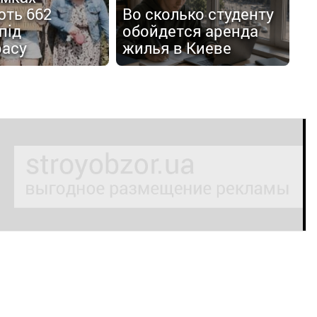
ють 662
Во сколько студенту
під
обойдется аренда
расу
жилья в Киеве