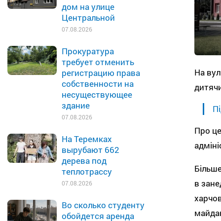
дом на улице
Центральной
07.08.2026
Прокуратура
требует отменить
На вул
регистрацию права
собственности на
дитяч
несуществующее
здание
Пі
07.08.2026
Про це
На Теремках
адміні
вырубают 662
дерева под
Більше
теплотрассу
в зане
07.08.2026
харчов
Во сколько студенту
майдан
обойдется аренда