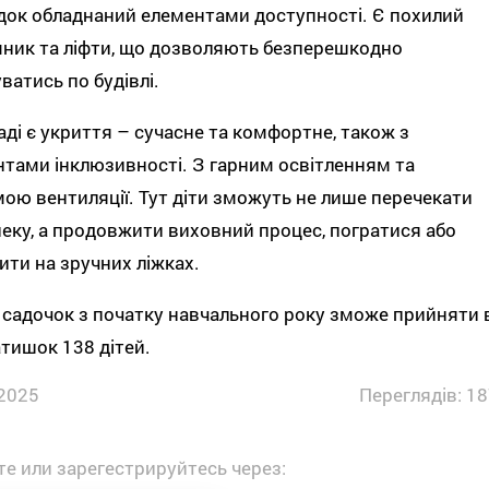
ок обладнаний елементами доступності. Є похилий
ник та ліфти, що дозволяють безперешкодно
ватись по будівлі.
аді є укриття – сучасне та комфортне, також з
тами інклюзивності. З гарним освітленням та
ою вентиляції. Тут діти зможуть не лише перечекати
еку, а продовжити виховний процес, погратися або
ити на зручних ліжках.
садочок з початку навчального року зможе прийняти 
атишок 138 дітей.
2025
Переглядів: 18
е или зарегестрируйтесь через: