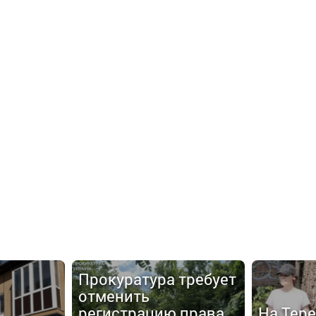
Прокуратура требует
отменить
регистрацию права
На Тер