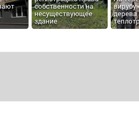
вают
собственности на
вирубу
несуществующее
дерева 
здание
теплот