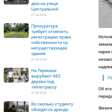
дом на улице
Центральной
07.08.2026
Прокуратура
требует отменить
Испол
регистрацию права
собственности на
земель
несуществующее
парке 
здание
незак
07.08.2026
надле
На Теремках
вырубают 662
Пі
дерева под
теплотрассу
Об это
07.08.2026
перед
Во сколько студенту
Физиче
обойдется аренда