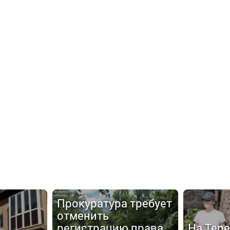
Прокуратура требует
отменить
регистрацию права
На Тер