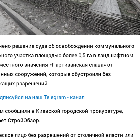
нено решение суда об освобождении коммунального
ного участка площадью более 0,5 га в ландшафтном
местного значения «Партизанская слава» от
онных сооружений, которые обустроили без
жащих разрешений.
дписуйся на наш Telegram - канал
м сообщили в Киевской городской прокуратуре,
ает СтройОбзор.
ское лицо без разрешений от столичной власти или