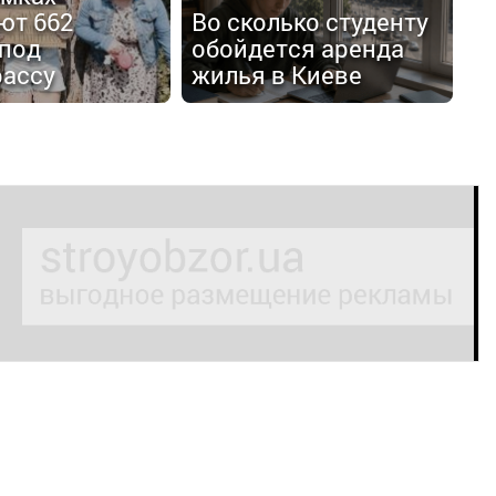
ют 662
Во сколько студенту
 под
обойдется аренда
рассу
жилья в Киеве