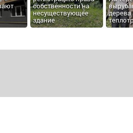
вают
собственности на
выруба
несуществующее
дерева
здание
теплот