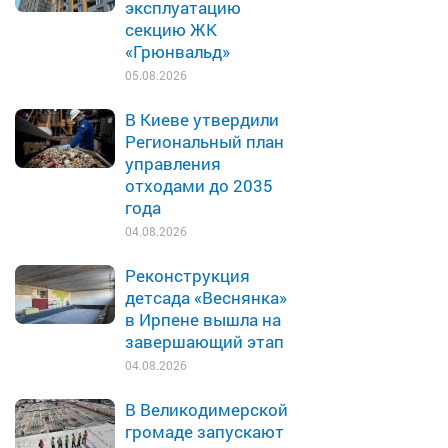
эксплуатацию
секцию ЖК
«Грюнвальд»
05.08.2026
В Киеве утвердили
Региональный план
управления
отходами до 2035
года
04.08.2026
Реконструкция
детсада «Веснянка»
в Ирпене вышла на
завершающий этап
04.08.2026
В Великодимерской
громаде запускают