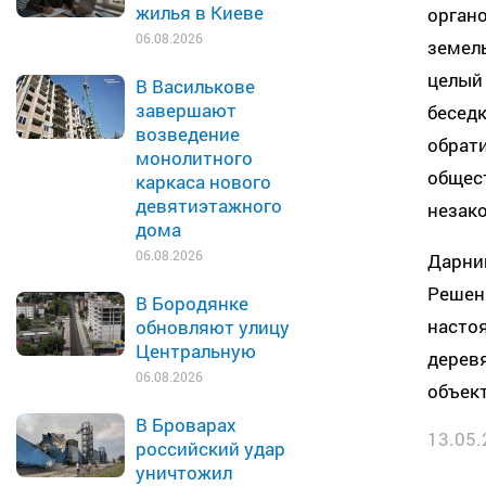
жилья в Киеве
орган
06.08.2026
земель
целый 
В Василькове
завершают
беседк
возведение
обрати
монолитного
общест
каркаса нового
девятиэтажного
незак
дома
06.08.2026
Дарни
Решени
В Бородянке
настоя
обновляют улицу
Центральную
деревя
06.08.2026
объек
В Броварах
13.05.
российский удар
уничтожил