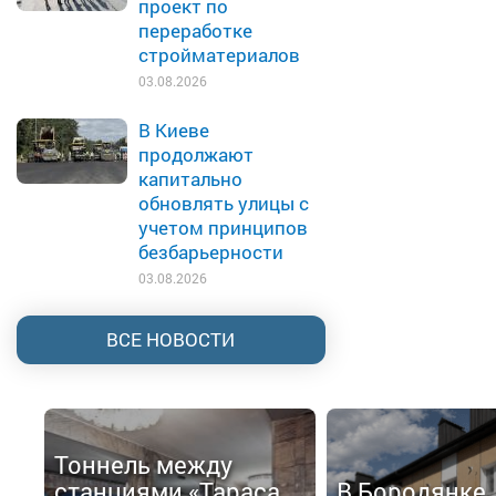
проект по
переработке
стройматериалов
03.08.2026
В Киеве
продолжают
капитально
обновлять улицы с
учетом принципов
безбарьерности
03.08.2026
ВСЕ НОВОСТИ
Тоннель между
станциями «Тараса
В Бородянке