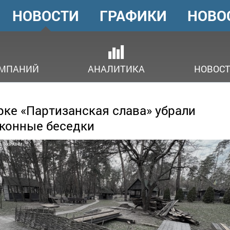
НОВОСТИ
ГРАФИКИ
НОВО
ГОЛОВНЕ
МЕНЮ
ОМПАНИЙ
АНАЛИТИКА
НОВОСТ
рке «Партизанская слава» убрали
конные беседки