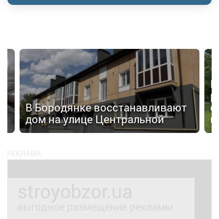
П
р
а»
В Бородянке восстанавливают
с
дом на улице Центральной
н