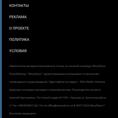
МЕНЮ
КОНТАКТЫ
В
ПОДВАЛЕ
РЕКЛАМА
О ПРОЕКТЕ
ПОЛИТИКА
УСЛОВИЯ
Перепечатка материалов возможна только со ссылкой на ресурс StroyObzor
(СтройОбзор). "StroyObzor" зарегистрирован в Нацсовете по вопросам
телевидения и радиовещания. Идентификатор медиа – R40-06464. Мнение
редакции не всегда совпадает с мнением автора. Руководитель проекта
Алексей Карпушенко. Почтовый индекс 61165 г. Харьков ул. Шатилова Дача
4. Тел.+380505801342. Почта office@stroyobzor.ua © 2007-
2026 StroyObzor™.
Все права защищены.