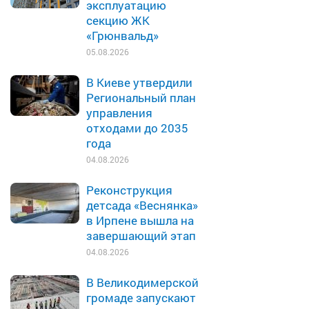
эксплуатацию
секцию ЖК
«Грюнвальд»
05.08.2026
В Киеве утвердили
Региональный план
управления
отходами до 2035
года
04.08.2026
Реконструкция
детсада «Веснянка»
в Ирпене вышла на
завершающий этап
04.08.2026
В Великодимерской
громаде запускают