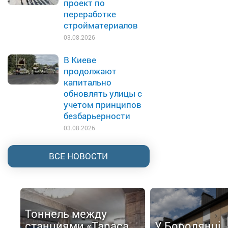
проект по
переработке
стройматериалов
03.08.2026
В Киеве
продолжают
капитально
обновлять улицы с
учетом принципов
безбарьерности
03.08.2026
ВСЕ НОВОСТИ
Тоннель между
станциями «Тараса
У Бородянці