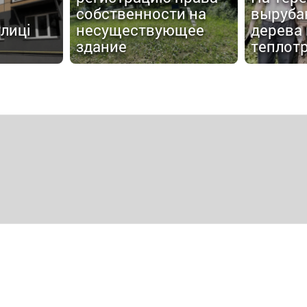
собственности на
выруба
улиці
несуществующее
дерева
здание
теплот