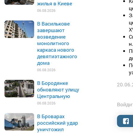
К
жилья в Киеве
ц
06.08.2026
З
ц
В Василькове
ХV
завершают
С
возведение
монолитного
н.
каркаса нового
П
девятиэтажного
д
дома
П
06.08.2026
у
В Бородянке
20.06.
обновляют улицу
Центральную
06.08.2026
Войдит
В Броварах
российский удар
уничтожил