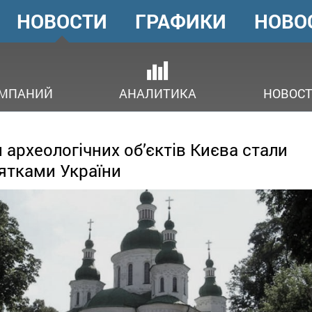
НОВОСТИ
ГРАФИКИ
НОВО
ГОЛОВНЕ
МЕНЮ
ОМПАНИЙ
АНАЛИТИКА
НОВОСТ
м археологічних об’єктів Києва стали
ятками України