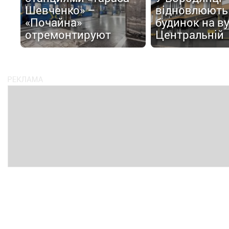
Шевченко» –
відновлюють
«Почайна»
будинок на в
отремонтируют
Центральній