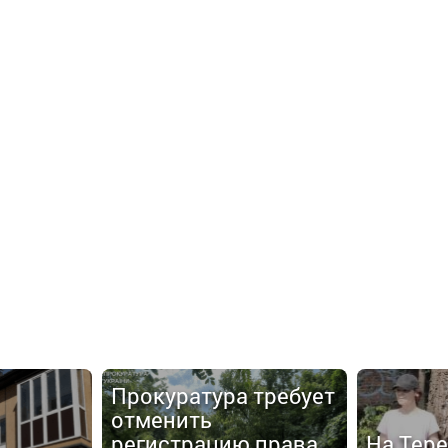
Прокуратура требует
отменить
регистрацию права
На Тер