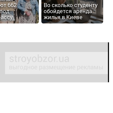
ют 662
Во сколько студенту
 под
обойдется аренда
рассу
жилья в Киеве