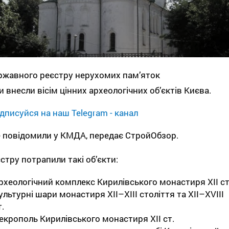
ржавного реєстру нерухомих пам’яток
и внесли вісім цінних археологічних об’єктів Києва.
дписуйся на наш Telegram - канал
 повідомили у КМДА, передає СтройОбзор.
стру потрапили такі об’єкти:
рхеологічний комплекс Кирилівського монастиря ХІІ ст
ультурні шари монастиря ХІІ–ХІІІ століття та ХІІ–XVIII
т.
екрополь Кирилівського монастиря ХІІ ст.