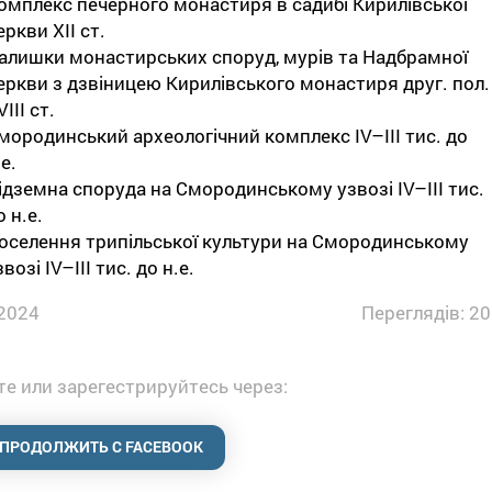
омплекс печерного монастиря в садибі Кирилівської
еркви ХІІ ст.
алишки монастирських споруд, мурів та Надбрамної
еркви з дзвіницею Кирилівського монастиря друг. пол.
IІІ ст.
мородинський археологічний комплекс ІV–III тис. до
е.
ідземна споруда на Смородинському узвозі ІV–III тис.
о н.е.
оселення трипільської культури на Смородинському
звозі ІV–III тис. до н.е.
2024
Переглядів: 20
е или зарегестрируйтесь через:
ПРОДОЛЖИТЬ С FACEBOOK