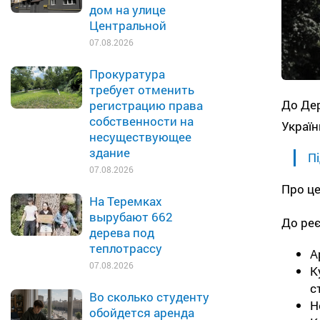
дом на улице
Центральной
07.08.2026
Прокуратура
требует отменить
До Де
регистрацию права
собственности на
Україн
несуществующее
здание
Пі
07.08.2026
Про це
На Теремках
вырубают 662
До реє
дерева под
теплотрассу
А
07.08.2026
К
с
Во сколько студенту
Н
обойдется аренда