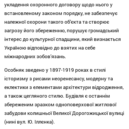
укладення охоронного договору щодо нього у
встановленому законом порядку, не забезпечує
належної охорони такого об’єкта та створює
загрозу його збереженню, порушує громадський
інтерес до культурної спадщини, який визнається
Україною відповідно до взятих на себе
міжнародних зобов’язань.
Особняк зведено у 1897-1919 роках в стилі
історизму з рисами неоренесансу, модерну та
еклектики з елементами архітектури відродження,
а також цегляного стилю. Будівля є останнім
збереженим зразком одноповерхової житлової
забудови колишньої Великої Дорогожицької вулиці
(нині вул. Ю. Іллєнка).