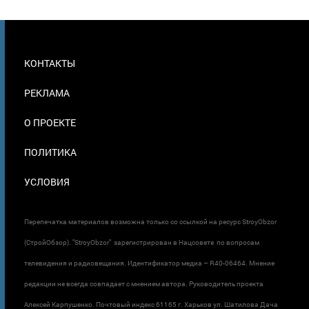
МЕНЮ
КОНТАКТЫ
В
ПОДВАЛЕ
РЕКЛАМА
О ПРОЕКТЕ
ПОЛИТИКА
УСЛОВИЯ
Перепечатка материалов возможна только со ссылкой на ресурс StroyObzor
(СтройОбзор). "StroyObzor" зарегистрирован в Нацсовете по вопросам
телевидения и радиовещания. Идентификатор медиа – R40-06464. Мнение
редакции не всегда совпадает с мнением автора. Руководитель проекта
Алексей Карпушенко. Почтовый индекс 61165 г. Харьков ул. Шатилова Дача