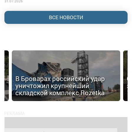
31.07.2026
ВСЕ НОВОСТИ
В Броварах российский удар
С
уничтожил крупнейший
з
складской комплекс Rozetka
1